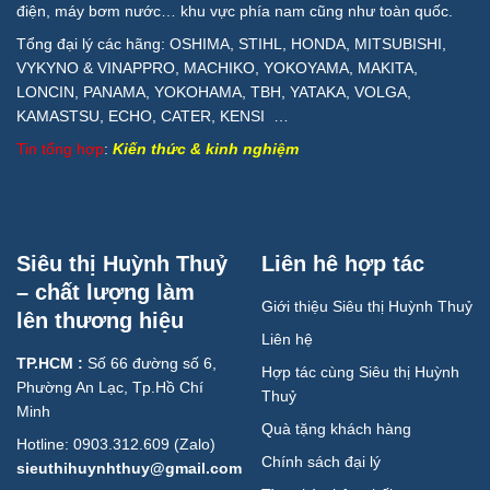
điện, máy bơm nước… khu vực phía nam cũng như toàn quốc.
Tổng đại lý các hãng: OSHIMA, STIHL, HONDA, MITSUBISHI,
VYKYNO & VINAPPRO, MACHIKO, YOKOYAMA, MAKITA,
LONCIN, PANAMA, YOKOHAMA, TBH, YATAKA, VOLGA,
KAMASTSU, ECHO, CATER, KENSI …
Tin tổng hợp
:
Kiến thức & kinh nghiệm
Siêu thị Huỳnh Thuỷ
Liên hê hợp tác
– chất lượng làm
Giới thiệu Siêu thị Huỳnh Thuỷ
lên thương hiệu
Liên hệ
TP.HCM :
Số 66 đường số 6,
Hợp tác cùng Siêu thị Huỳnh
Phường An Lạc, Tp.Hồ Chí
Thuỷ
Minh
Quà tặng khách hàng
Hotline: 0903.312.609 (Zalo)
Chính sách đại lý
sieuthihuynhthuy@gmail.com