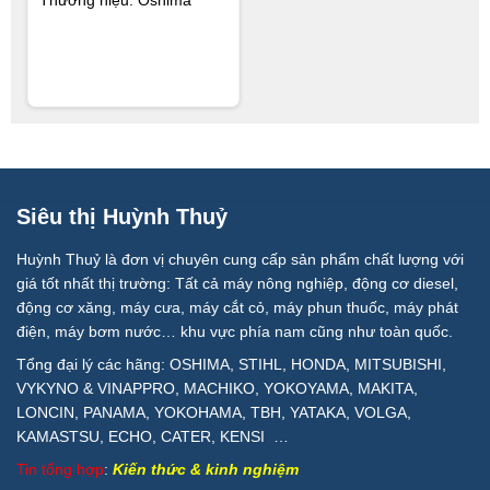
Thương hiệu: Oshima
Siêu thị Huỳnh Thuỷ
Huỳnh Thuỷ là đơn vị chuyên cung cấp sản phẩm chất lượng với
giá tốt nhất thị trường: Tất cả máy nông nghiệp, động cơ diesel,
động cơ xăng, máy cưa, máy cắt cỏ, máy phun thuốc, máy phát
điện, máy bơm nước… khu vực phía nam cũng như toàn quốc.
Tổng đại lý các hãng: OSHIMA, STIHL, HONDA, MITSUBISHI,
VYKYNO & VINAPPRO, MACHIKO, YOKOYAMA, MAKITA,
LONCIN, PANAMA, YOKOHAMA, TBH, YATAKA, VOLGA,
KAMASTSU, ECHO, CATER, KENSI …
Tin tổng hợp
:
Kiến thức & kinh nghiệm