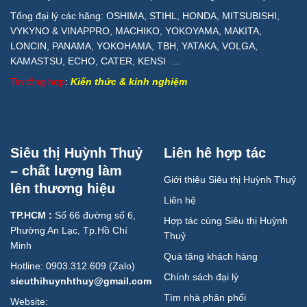
Tổng đại lý các hãng: OSHIMA, STIHL, HONDA, MITSUBISHI,
VYKYNO & VINAPPRO, MACHIKO, YOKOYAMA, MAKITA,
LONCIN, PANAMA, YOKOHAMA, TBH, YATAKA, VOLGA,
KAMASTSU, ECHO, CATER, KENSI …
Tin tổng hợp
:
Kiến thức & kinh nghiệm
Siêu thị Huỳnh Thuỷ
Liên hê hợp tác
– chất lượng làm
Giới thiệu Siêu thị Huỳnh Thuỷ
lên thương hiệu
Liên hệ
TP.HCM :
Số 66 đường số 6,
Hợp tác cùng Siêu thị Huỳnh
Phường An Lạc, Tp.Hồ Chí
Thuỷ
Minh
Quà tặng khách hàng
Hotline: 0903.312.609 (Zalo)
Chính sách đại lý
sieuthihuynhthuy@gmail.com
Tìm nhà phân phối
Website: