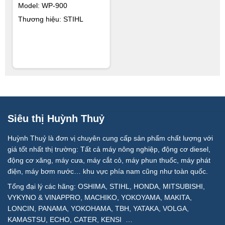
Model: WP-900
Thương hiệu: STIHL
Siêu thị Huỳnh Thuỷ
Huỳnh Thuỷ là đơn vị chuyên cung cấp sản phẩm chất lượng với
giá tốt nhất thị trường: Tất cả máy nông nghiệp, động cơ diesel,
động cơ xăng, máy cưa, máy cắt cỏ, máy phun thuốc, máy phát
điện, máy bơm nước… khu vực phía nam cũng như toàn quốc.
Tổng đại lý các hãng: OSHIMA, STIHL, HONDA, MITSUBISHI,
VYKYNO & VINAPPRO, MACHIKO, YOKOYAMA, MAKITA,
LONCIN, PANAMA, YOKOHAMA, TBH, YATAKA, VOLGA,
KAMASTSU, ECHO, CATER, KENSI …