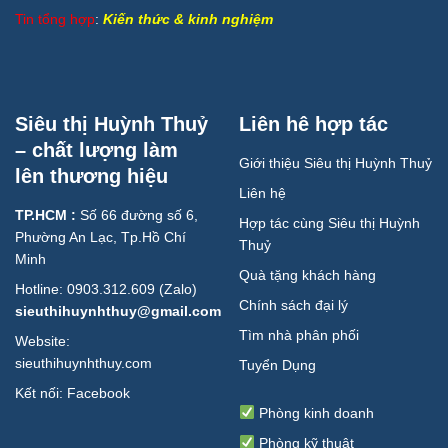
Tin tổng hợp
:
Kiến thức & kinh nghiệm
Siêu thị Huỳnh Thuỷ
Liên hê hợp tác
– chất lượng làm
Giới thiệu Siêu thị Huỳnh Thuỷ
lên thương hiệu
Liên hệ
TP.HCM :
Số 66 đường số 6,
Hợp tác cùng Siêu thị Huỳnh
Phường An Lạc, Tp.Hồ Chí
Thuỷ
Minh
Quà tặng khách hàng
Hotline: 0903.312.609 (Zalo)
Chính sách đại lý
sieuthihuynhthuy@gmail.com
Tìm nhà phân phối
Website:
sieuthihuynhthuy.com
Tuyển Dụng
Kết nối:
Facebook
Phòng kinh doanh
Phòng kỹ thuật