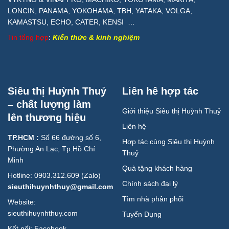
LONCIN, PANAMA, YOKOHAMA, TBH, YATAKA, VOLGA,
KAMASTSU, ECHO, CATER, KENSI …
Tin tổng hợp
:
Kiến thức & kinh nghiệm
Siêu thị Huỳnh Thuỷ
Liên hê hợp tác
– chất lượng làm
Giới thiệu Siêu thị Huỳnh Thuỷ
lên thương hiệu
Liên hệ
TP.HCM :
Số 66 đường số 6,
Hợp tác cùng Siêu thị Huỳnh
Phường An Lạc, Tp.Hồ Chí
Thuỷ
Minh
Quà tặng khách hàng
Hotline: 0903.312.609 (Zalo)
Chính sách đại lý
sieuthihuynhthuy@gmail.com
Tìm nhà phân phối
Website:
sieuthihuynhthuy.com
Tuyển Dụng
Kết nối:
Facebook