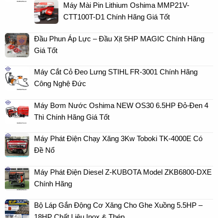
Máy Mài Pin Lithium Oshima MMP21V-
CTT100T-D1 Chính Hãng Giá Tốt
Đầu Phun Áp Lực – Đầu Xịt 5HP MAGIC Chính Hãng
Giá Tốt
Máy Cắt Cỏ Đeo Lưng STIHL FR-3001 Chính Hãng
Công Nghệ Đức
Máy Bơm Nước Oshima NEW OS30 6.5HP Đỏ-Đen 4
Thì Chính Hãng Giá Tốt
Máy Phát Điện Chạy Xăng 3Kw Toboki TK-4000E Có
Đề Nổ
Máy Phát Điện Diesel Z-KUBOTA Model ZKB6800-DXE
Chính Hãng
Bộ Láp Gắn Động Cơ Xăng Cho Ghe Xuồng 5.5HP –
18HP Chất Liệu Inox & Thép