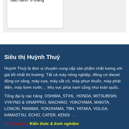
Bảo hành: 6 tháng
Siêu thị Huỳnh Thuỷ
Huỳnh Thuỷ là đơn vị chuyên cung cấp sản phẩm chất lượng với
giá tốt nhất thị trường: Tất cả máy nông nghiệp, động cơ diesel,
động cơ xăng, máy cưa, máy cắt cỏ, máy phun thuốc, máy phát
điện, máy bơm nước… khu vực phía nam cũng như toàn quốc.
Tổng đại lý các hãng: OSHIMA, STIHL, HONDA, MITSUBISHI,
VYKYNO & VINAPPRO, MACHIKO, YOKOYAMA, MAKITA,
LONCIN, PANAMA, YOKOHAMA, TBH, YATAKA, VOLGA,
KAMASTSU, ECHO, CATER, KENSI …
Tin tổng hợp
:
Kiến thức & kinh nghiệm