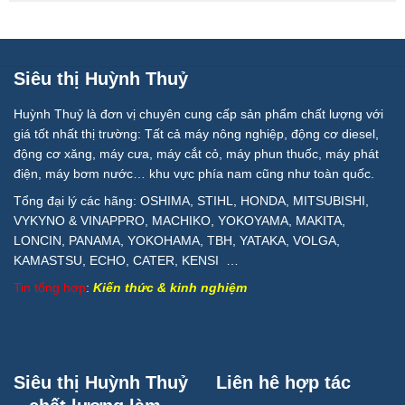
Siêu thị Huỳnh Thuỷ
Huỳnh Thuỷ là đơn vị chuyên cung cấp sản phẩm chất lượng với
giá tốt nhất thị trường: Tất cả máy nông nghiệp, động cơ diesel,
động cơ xăng, máy cưa, máy cắt cỏ, máy phun thuốc, máy phát
điện, máy bơm nước… khu vực phía nam cũng như toàn quốc.
Tổng đại lý các hãng: OSHIMA, STIHL, HONDA, MITSUBISHI,
VYKYNO & VINAPPRO, MACHIKO, YOKOYAMA, MAKITA,
LONCIN, PANAMA, YOKOHAMA, TBH, YATAKA, VOLGA,
KAMASTSU, ECHO, CATER, KENSI …
Tin tổng hợp
:
Kiến thức & kinh nghiệm
Siêu thị Huỳnh Thuỷ
Liên hê hợp tác