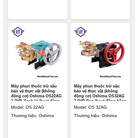
Máy phun thuốc trừ sâu
Máy phun thuốc trừ sâu
bảo vệ thực vật (không
bảo vệ thực vật (không
động cơ) Oshima OS22AG
động cơ) Oshima OS32AG
1.0HP Xanh lá (hoạt động
2.0HP Đen (hoạt động bằng
bằng sức kéo động cơ)
sức kéo động cơ) (thân
Model: OS 22AG
Model: OS 32AG
(thân gân)
gân)
Thương hiệu: Oshima
Thương hiệu: Oshima