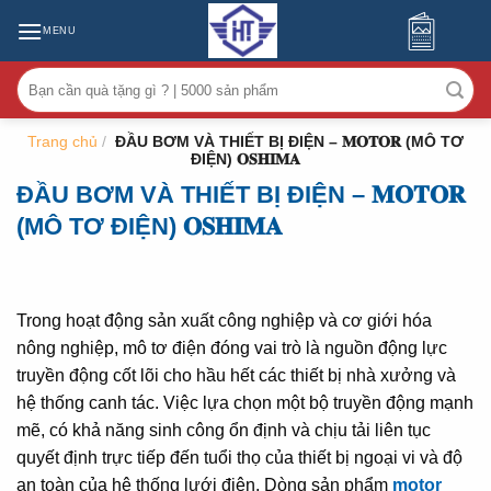
MENU
Tìm
kiếm:
Trang chủ
/
ĐẦU BƠM VÀ THIẾT BỊ ĐIỆN – 𝐌𝐎𝐓𝐎𝐑 (MÔ TƠ
ĐIỆN) 𝐎𝐒𝐇𝐈𝐌𝐀
ĐẦU BƠM VÀ THIẾT BỊ ĐIỆN – 𝐌𝐎𝐓𝐎𝐑
(MÔ TƠ ĐIỆN) 𝐎𝐒𝐇𝐈𝐌𝐀
Trong hoạt động sản xuất công nghiệp và cơ giới hóa
nông nghiệp, mô tơ điện đóng vai trò là nguồn động lực
truyền động cốt lõi cho hầu hết các thiết bị nhà xưởng và
hệ thống canh tác. Việc lựa chọn một bộ truyền động mạnh
mẽ, có khả năng sinh công ổn định và chịu tải liên tục
quyết định trực tiếp đến tuổi thọ của thiết bị ngoại vi và độ
an toàn của hệ thống lưới điện. Dòng sản phẩm
motor