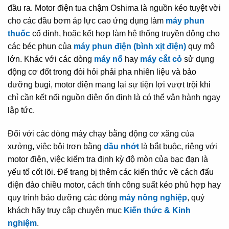
đầu ra. Motor điện tua chậm Oshima là nguồn kéo tuyệt vời
cho các đầu bơm áp lực cao ứng dụng làm
máy phun
thuốc
cố định, hoặc kết hợp làm hệ thống truyền động cho
các béc phun của
máy phun điện (bình xịt điện)
quy mô
lớn. Khác với các dòng
máy nổ
hay
máy cắt cỏ
sử dụng
động cơ đốt trong đòi hỏi phải pha nhiên liệu và bảo
dưỡng bugi, motor điện mang lại sự tiện lợi vượt trội khi
chỉ cần kết nối nguồn điện ổn định là có thể vận hành ngay
lập tức.
Đối với các dòng máy chạy bằng động cơ xăng của
xưởng, việc bôi trơn bằng
dầu nhớt
là bắt buộc, riêng với
motor điện, việc kiểm tra định kỳ độ mòn của bạc đạn là
yếu tố cốt lõi. Để trang bị thêm các kiến thức về cách đấu
điện đảo chiều motor, cách tính công suất kéo phù hợp hay
quy trình bảo dưỡng các dòng
máy nông nghiệp
, quý
khách hãy truy cập chuyên mục
Kiến thức & Kinh
nghiệm
.