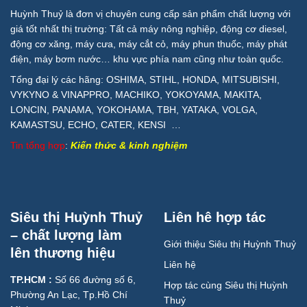
Huỳnh Thuỷ là đơn vị chuyên cung cấp sản phẩm chất lượng với
giá tốt nhất thị trường: Tất cả máy nông nghiệp, động cơ diesel,
động cơ xăng, máy cưa, máy cắt cỏ, máy phun thuốc, máy phát
điện, máy bơm nước… khu vực phía nam cũng như toàn quốc.
Tổng đại lý các hãng: OSHIMA, STIHL, HONDA, MITSUBISHI,
VYKYNO & VINAPPRO, MACHIKO, YOKOYAMA, MAKITA,
LONCIN, PANAMA, YOKOHAMA, TBH, YATAKA, VOLGA,
KAMASTSU, ECHO, CATER, KENSI …
Tin tổng hợp
:
Kiến thức & kinh nghiệm
Siêu thị Huỳnh Thuỷ
Liên hê hợp tác
– chất lượng làm
Giới thiệu Siêu thị Huỳnh Thuỷ
lên thương hiệu
Liên hệ
TP.HCM :
Số 66 đường số 6,
Hợp tác cùng Siêu thị Huỳnh
Phường An Lạc, Tp.Hồ Chí
Thuỷ