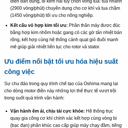
điện dân dụng, đi kèm hai tùy chọn vòng tua: tua nhanh
(2900 vòng/phút) chuyên dụng cho cơ khí và tua chậm
(1450 vòng/phút) tối ưu cho nông nghiệp.
Kết cấu vỏ hợp kim tối ưu:
Phần thân máy được đúc
bằng hợp kim nhôm hoặc gang có các gờ tản nhiệt bản
rộng, kết hợp cùng hệ thống cánh quạt gió đuôi mạnh
mẽ giúp giải nhiệt liên tục cho rotor và stator.
Ưu điểm nổi bật tối ưu hóa hiệu suất
công việc
Sự chu đáo trong quy trình chế tạo của Oshima mang lại
cho dòng motor điện này những lợi thế thực tế vượt trội
trong suốt quá trình vận hành:
Vận hành êm ái, chịu tải cực khỏe:
Hệ thống trục
quay gia công cơ khí chính xác kết hợp cùng vòng bi
(bạc đạn) phân khúc cao cấp giúp máy chạy đầm, tiếng