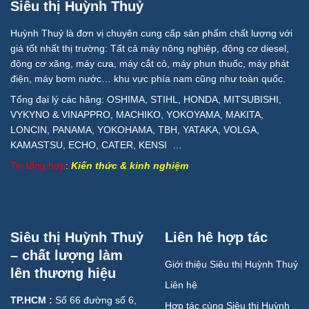
Siêu thị Huỳnh Thuỷ
Huỳnh Thuỷ là đơn vị chuyên cung cấp sản phẩm chất lượng với
giá tốt nhất thị trường: Tất cả máy nông nghiệp, động cơ diesel,
động cơ xăng, máy cưa, máy cắt cỏ, máy phun thuốc, máy phát
điện, máy bơm nước… khu vực phía nam cũng như toàn quốc.
Tổng đại lý các hãng: OSHIMA, STIHL, HONDA, MITSUBISHI,
VYKYNO & VINAPPRO, MACHIKO, YOKOYAMA, MAKITA,
LONCIN, PANAMA, YOKOHAMA, TBH, YATAKA, VOLGA,
KAMASTSU, ECHO, CATER, KENSI …
Tin tổng hợp
:
Kiến thức & kinh nghiệm
Siêu thị Huỳnh Thuỷ
Liên hê hợp tác
– chất lượng làm
Giới thiệu Siêu thị Huỳnh Thuỷ
lên thương hiệu
Liên hệ
TP.HCM :
Số 66 đường số 6,
Hợp tác cùng Siêu thị Huỳnh