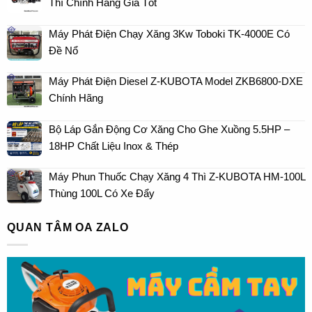
Thì Chính Hãng Giá Tốt
Máy Phát Điện Chạy Xăng 3Kw Toboki TK-4000E Có
Đề Nổ
Máy Phát Điện Diesel Z-KUBOTA Model ZKB6800-DXE
Chính Hãng
Bộ Láp Gắn Động Cơ Xăng Cho Ghe Xuồng 5.5HP –
18HP Chất Liệu Inox & Thép
Máy Phun Thuốc Chạy Xăng 4 Thì Z-KUBOTA HM-100L
Thùng 100L Có Xe Đẩy
QUAN TÂM OA ZALO