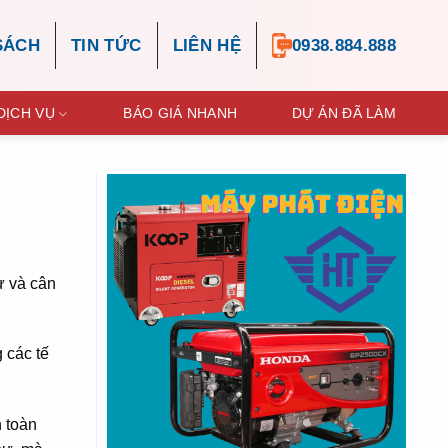
SÁCH
TIN TỨC
LIÊN HỆ
0938.884.888
DỊCH VỤ
BÁO GIÁ NHANH
DỰ ÁN ĐÃ LÀM
ư và cân
 các tế
n toàn