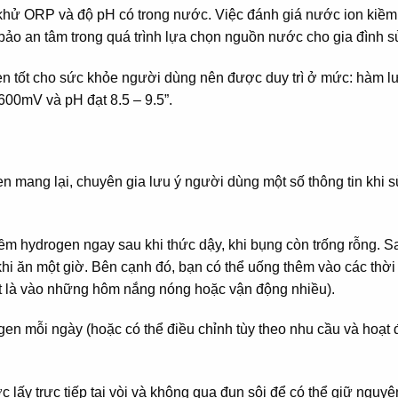
 khử ORP và độ pH có trong nước. Việc đánh giá nước ion kiềm
bảo an tâm trong quá trình lựa chọn nguồn nước cho gia đình s
en tốt cho sức khỏe người dùng nên được duy trì ở mức: hàm 
00mV và pH đạt 8.5 – 9.5”.
n mang lại, chuyên gia lưu ý người dùng một số thông tin khi 
ềm hydrogen ngay sau khi thức dậy, khi bụng còn trống rỗng. S
khi ăn một giờ. Bên cạnh đó, bạn có thể uống thêm vào các thời
t là vào những hôm nắng nóng hoặc vận động nhiều).
en mỗi ngày (hoặc có thể điều chỉnh tùy theo nhu cầu và hoạt
ấy trực tiếp tại vòi và không qua đun sôi để có thể giữ nguy