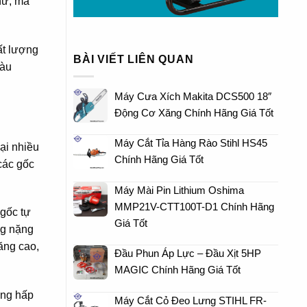
hư, mà
ất lượng
BÀI VIẾT LIÊN QUAN
iàu
Máy Cưa Xích Makita DCS500 18″
Động Cơ Xăng Chính Hãng Giá Tốt
Máy Cắt Tỉa Hàng Rào Stihl HS45
ại nhiều
Chính Hãng Giá Tốt
các gốc
Máy Mài Pin Lithium Oshima
MMP21V-CTT100T-D1 Chính Hãng
 gốc tự
Giá Tốt
ng nặng
ăng cao,
Đầu Phun Áp Lực – Đầu Xịt 5HP
MAGIC Chính Hãng Giá Tốt
àng hấp
Máy Cắt Cỏ Đeo Lưng STIHL FR-