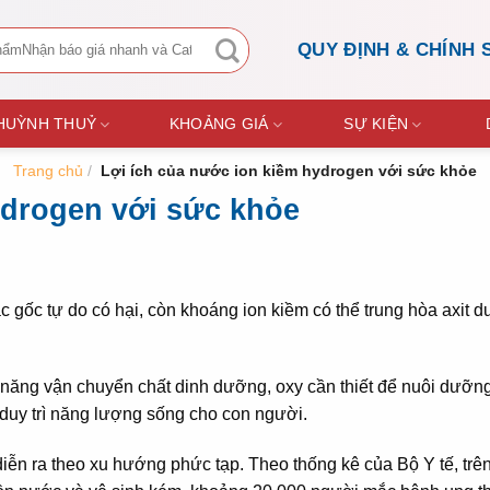
QUY ĐỊNH & CHÍNH 
 HUỲNH THUỶ
KHOẢNG GIÁ
SỰ KIỆN
Trang chủ
/
Lợi ích của nước ion kiềm hydrogen với sức khỏe
ydrogen với sức khỏe
 gốc tự do có hại, còn khoáng ion kiềm có thể trung hòa axit d
năng vận chuyển chất dinh dưỡng, oxy cần thiết để nuôi dưỡng
duy trì năng lượng sống cho con người.
ễn ra theo xu hướng phức tạp. Theo thống kê của Bộ Y tế, trê