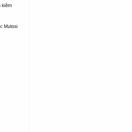
n kiềm
ớc Mutosi