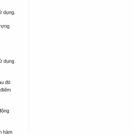
ử dụng.
lượng
sử dụng
au đó
 điểm
 động
ên hàm