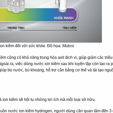
ion kiềm đối với sức khỏe. Đồ họa:
Mutosi
iềm cũng có khả năng trung hòa axit dịch vị, giúp giảm các triệ
goài ra, việc dùng nước ion kiềm sau khi luyện tập còn tạo ra
 giúp bù nước, bù khoáng, hỗ trợ cân bằng cơ thể và tái tạo ng
 ion kiềm sẽ hội tụ những lợi ích mà mỗi loại sở hữu.
guồn nước ion kiềm hydrogen, người dùng cần quan tâm đến 3 