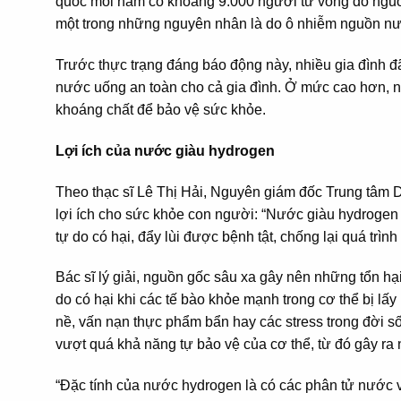
quốc mỗi năm có khoảng 9.000 người tử vong do ngu
một trong những nguyên nhân là do ô nhiễm nguồn n
Trước thực trạng đáng báo động này, nhiều gia đình đ
nước uống an toàn cho cả gia đình. Ở mức cao hơn, 
khoáng chất để bảo vệ sức khỏe.
Lợi ích của nước giàu hydrogen
Theo thạc sĩ Lê Thị Hải, Nguyên giám đốc Trung tâm
lợi ích cho sức khỏe con người: “Nước giàu hydrogen
tự do có hại, đẩy lùi được bệnh tật, chống lại quá tr
Bác sĩ lý giải, nguồn gốc sâu xa gây nên những tổn hạ
do có hại khi các tế bào khỏe mạnh trong cơ thể bị lấ
nề, vấn nạn thực phẩm bẩn hay các stress trong đời s
vượt quá khả năng tự bảo vệ của cơ thể, từ đó gây ra
“Đặc tính của nước hydrogen là có các phân tử nước v