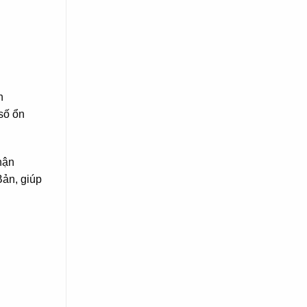
n
số ổn
hận
Bản, giúp