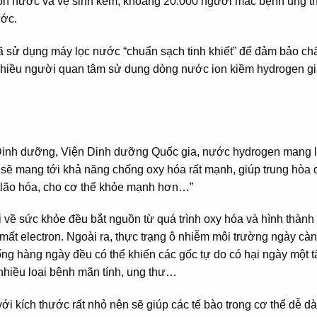
ồn nước và vệ sinh kém, khoảng 20.000 người mắc bệnh ung t
ước.
ã sử dụng máy lọc nước “chuẩn sạch tinh khiết” để đảm bảo ch
nhiều người quan tâm sử dụng dòng nước ion kiềm hydrogen g
 Dinh dưỡng, Viện Dinh dưỡng Quốc gia, nước hydrogen mang l
 sẽ mang tới khả năng chống oxy hóa rất mạnh, giúp trung hòa 
ình lão hóa, cho cơ thể khỏe mạnh hơn…”
i về sức khỏe đều bắt nguồn từ quá trình oxy hóa và hình thành
y mất electron. Ngoài ra, thực trạng ô nhiễm môi trường ngày cà
ống hàng ngày đều có thể khiến các gốc tự do có hại ngày một t
 nhiều loại bệnh mãn tính, ung thư…
ới kích thước rất nhỏ nên sẽ giúp các tế bào trong cơ thể dễ d