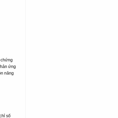
u chứng
 phản ứng
uồn năng
chỉ số