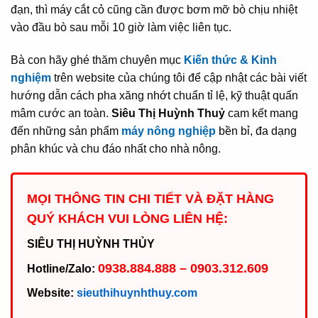
đạn, thì máy cắt cỏ cũng cần được bơm mỡ bò chịu nhiệt
vào đầu bò sau mỗi 10 giờ làm việc liên tục.
Bà con hãy ghé thăm chuyên mục
Kiến thức & Kinh
nghiệm
trên website của chúng tôi để cập nhật các bài viết
hướng dẫn cách pha xăng nhớt chuẩn tỉ lệ, kỹ thuật quấn
mâm cước an toàn.
Siêu Thị Huỳnh Thuỷ
cam kết mang
đến những sản phẩm
máy nông nghiệp
bền bỉ, đa dạng
phân khúc và chu đáo nhất cho nhà nông.
MỌI THÔNG TIN CHI TIẾT VÀ ĐẶT HÀNG
QUÝ KHÁCH VUI LÒNG LIÊN HỆ:
SIÊU THỊ HUỲNH THỦY
0938.884.888 – 0903.312.609
Hotline/Zalo:
Website:
sieuthihuynhthuy.com