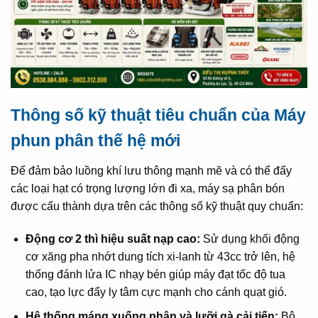
Thông số kỹ thuật tiêu chuẩn của Máy
phun phân thế hệ mới
Để đảm bảo luồng khí lưu thông mạnh mẽ và có thể đẩy
các loại hạt có trọng lượng lớn đi xa, máy sạ phân bón
được cấu thành dựa trên các thông số kỹ thuật quy chuẩn:
Động cơ 2 thì hiệu suất nạp cao:
Sử dụng khối động
cơ xăng pha nhớt dung tích xi-lanh từ 43cc trở lên, hệ
thống đánh lửa IC nhạy bén giúp máy đạt tốc độ tua
cao, tạo lực đẩy ly tâm cực mạnh cho cánh quạt gió.
Hệ thống máng xuống phân và lưỡi gà cải tiến:
Bộ