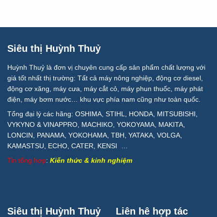
Siêu thị Huỳnh Thuỷ
Huỳnh Thuỷ là đơn vị chuyên cung cấp sản phẩm chất lượng với
giá tốt nhất thị trường: Tất cả máy nông nghiệp, động cơ diesel,
động cơ xăng, máy cưa, máy cắt cỏ, máy phun thuốc, máy phát
điện, máy bơm nước… khu vực phía nam cũng như toàn quốc.
Tổng đại lý các hãng: OSHIMA, STIHL, HONDA, MITSUBISHI,
VYKYNO & VINAPPRO, MACHIKO, YOKOYAMA, MAKITA,
LONCIN, PANAMA, YOKOHAMA, TBH, YATAKA, VOLGA,
KAMASTSU, ECHO, CATER, KENSI …
Tin tổng hợp
:
Kiến thức & kinh nghiệm
Siêu thị Huỳnh Thuỷ
Liên hê hợp tác