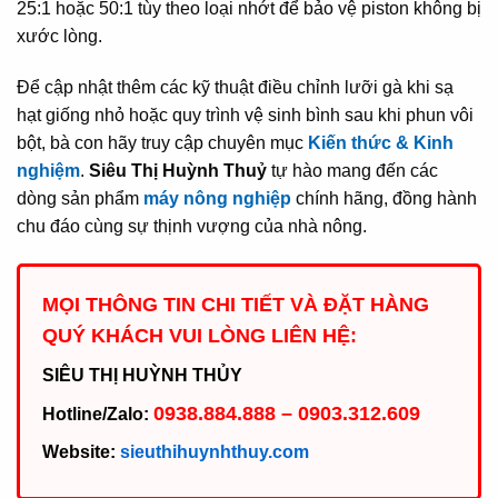
25:1 hoặc 50:1 tùy theo loại nhớt để bảo vệ piston không bị
xước lòng.
Để cập nhật thêm các kỹ thuật điều chỉnh lưỡi gà khi sạ
hạt giống nhỏ hoặc quy trình vệ sinh bình sau khi phun vôi
bột, bà con hãy truy cập chuyên mục
Kiến thức & Kinh
nghiệm
.
Siêu Thị Huỳnh Thuỷ
tự hào mang đến các
dòng sản phẩm
máy nông nghiệp
chính hãng, đồng hành
chu đáo cùng sự thịnh vượng của nhà nông.
MỌI THÔNG TIN CHI TIẾT VÀ ĐẶT HÀNG
QUÝ KHÁCH VUI LÒNG LIÊN HỆ:
SIÊU THỊ HUỲNH THỦY
0938.884.888 – 0903.312.609
Hotline/Zalo:
Website:
sieuthihuynhthuy.com