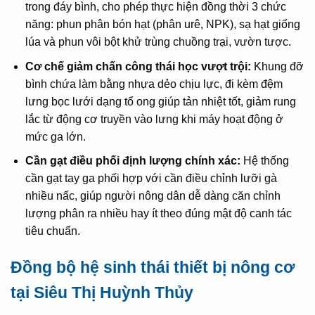
trong đáy bình, cho phép thực hiện đồng thời 3 chức
năng: phun phân bón hạt (phân urê, NPK), sạ hạt giống
lúa và phun vôi bột khử trùng chuồng trại, vườn tược.
Cơ chế giảm chấn công thái học vượt trội:
Khung đỡ
bình chứa làm bằng nhựa dẻo chịu lực, đi kèm đệm
lưng bọc lưới dạng tổ ong giúp tản nhiệt tốt, giảm rung
lắc từ động cơ truyền vào lưng khi máy hoạt động ở
mức ga lớn.
Cần gạt điều phối định lượng chính xác:
Hệ thống
cần gạt tay ga phối hợp với cần điều chỉnh lưỡi gà
nhiều nấc, giúp người nông dân dễ dàng căn chỉnh
lượng phân ra nhiều hay ít theo đúng mật độ canh tác
tiêu chuẩn.
Đồng bộ hệ sinh thái thiết bị nông cơ
tại Siêu Thị Huỳnh Thủy