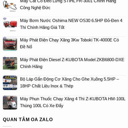
Máy Cắt Cỏ Đeo Lưng STIHL FR-3001 Chính Hãng
Công Nghệ Đức
Máy Bơm Nước Oshima NEW OS30 6.5HP Đỏ-Đen 4
Thì Chính Hãng Giá Tốt
Máy Phát Điện Chạy Xăng 3Kw Toboki TK-4000E Có
Đề Nổ
Máy Phát Điện Diesel Z-KUBOTA Model ZKB6800-DXE
Chính Hãng
Bộ Láp Gắn Động Cơ Xăng Cho Ghe Xuồng 5.5HP –
18HP Chất Liệu Inox & Thép
Máy Phun Thuốc Chạy Xăng 4 Thì Z-KUBOTA HM-100L
Thùng 100L Có Xe Đẩy
QUAN TÂM OA ZALO