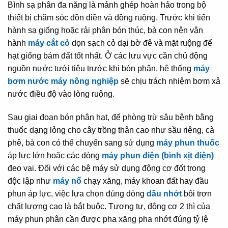
Bình sạ phân đa năng là mảnh ghép hoàn hảo trong bộ
thiết bị chăm sóc đồn điền và đồng ruộng. Trước khi tiến
hành sạ giống hoặc rải phân bón thúc, bà con nên vận
hành
máy cắt cỏ
dọn sạch cỏ dại bờ đê và mặt ruộng để
hạt giống bám đất tốt nhất. Ở các lưu vực cần chủ động
nguồn nước tưới tiêu trước khi bón phân, hệ thống
máy
bơm nước máy nông nghiệp
sẽ chịu trách nhiệm bơm xả
nước điều độ vào lòng ruộng.
Sau giai đoạn bón phân hạt, để phòng trừ sâu bệnh bằng
thuốc dạng lỏng cho cây trồng thân cao như sầu riêng, cà
phê, bà con có thể chuyển sang sử dụng
máy phun thuốc
áp lực lớn hoặc các dòng
máy phun điện (bình xịt điện)
đeo vai. Đối với các bệ máy sử dụng động cơ đốt trong
độc lập như
máy nổ
chạy xăng, máy khoan đất hay đầu
phun áp lực, việc lựa chọn đúng dòng
dầu nhớt
bôi trơn
chất lượng cao là bắt buộc. Tương tự, động cơ 2 thì của
máy phun phân cần được pha xăng pha nhớt đúng tỷ lệ