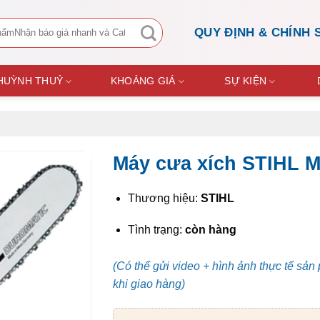
QUY ĐỊNH & CHÍNH 
 HUỲNH THUỶ
KHOẢNG GIÁ
SỰ KIỆN
Máy cưa xích STIHL 
Thương hiệu:
STIHL
Tình trạng:
còn hàng
(Có thể gửi video + hình ảnh thực tế sản
khi giao hàng)