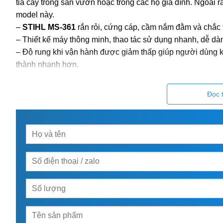
tỉa cây trong sân vườn hoặc trong các hộ gia đình. Ngoài r
model này.
–
STIHL MS-361
rắn rỏi, cứng cáp, cầm nắm đằm và chắc t
– Thiết kế máy thông minh, thao tác sử dụng nhanh, dễ dà
– Độ rung khi vận hành được giảm thấp giúp người dùng kh
thành nhanh hơn.
– Máy tiết kiệm xăng cắt giảm chi phí vận hành
– Ngoài ra, bộ phận căng xích có thể điều chỉnh bằng cờ lê
Đọc 
–
STIHL MS-361
khá nhỏ gọn, trọng lượng chỉ 4,6kg, đây 
sức quá nhiều khi sử dụng.
2. Hướng dẫn sử dụng
máy cưa x
I. Công tắc của máy cưa STIHL có 4 vị trí như sau:
1. Biểu tượng
O
– Vị trí 1: Tắt máy
2. Biểu tượng
I
– Vị trí 2: Mở máy( làm việc)
3. Biều tượng
!
– Vị trí 3: Mở gió( để máy làm việc)
4. Biểu tượng ||!: Vị trí 4: Đóng gió( để kéo xăng)
II. Thao tác nổ máy