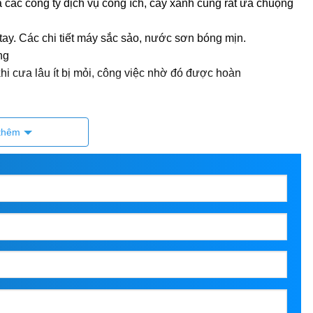
a các công ty dịch vụ công ích, cây xanh cũng rất ưa chuộng
ay. Các chi tiết máy sắc sảo, nước sơn bóng mịn.
ng
i cưa lâu ít bị mỏi, công việc nhờ đó được hoàn
 thuận tiện hơn rất nhiều
thêm
cũng là một lợi thế cho người dùng khi không cần phải tốn
ích
STIHL