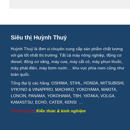
Siêu thị Huỳnh Thuỷ
Huỳnh Thuỷ là đơn vị chuyên cung cấp sản phẩm chất lượng
với giá tốt nhất thị trường: Tất cả máy nông nghiệp, động cơ
diesel, động cơ xăng, máy cưa, máy cắt cỏ, máy phun thuốc,
máy phát điện, máy bơm nước… khu vực phía nam cũng như
toàn quốc.
Tổng đại lý các hãng: OSHIMA, STIHL, HONDA, MITSUBISHI,
VYKYNO & VINAPPRO, MACHIKO, YOKOYAMA, MAKITA,
LONCIN, PANAMA, YOKOHAMA, TBH, YATAKA, VOLGA,
KAMASTSU, ECHO, CATER, KENSI …
Tin tổng hợp
:
Kiến thức & kinh nghiệm