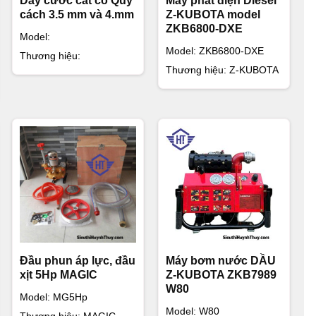
Dây cước cắt cỏ Quy
Máy phát điện Diesel
cách 3.5 mm và 4.mm
Z-KUBOTA model
ZKB6800-DXE
Model:
Model: ZKB6800-DXE
Thương hiệu:
Thương hiệu: Z-KUBOTA
 HÀNH
ận Bình Tân, Tp.HCM
8
Mrs Thuỷ
Đầu phun áp lực, đầu
Máy bơm nước DẦU
xịt 5Hp MAGIC
Z-KUBOTA ZKB7989
W80
Model: MG5Hp
Model: W80
Thương hiệu: MAGIC