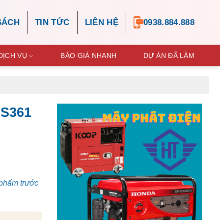
SÁCH
TIN TỨC
LIÊN HỆ
0938.884.888
DỊCH VỤ
BÁO GIÁ NHANH
DỰ ÁN ĐÃ LÀM
MS361
 phẩm trước