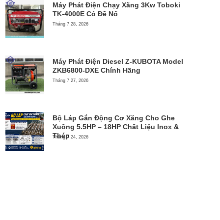
Máy Phát Điện Chạy Xăng 3Kw Toboki
TK-4000E Có Đề Nổ
Tháng 7 28, 2026
Máy Phát Điện Diesel Z-KUBOTA Model
ZKB6800-DXE Chính Hãng
Tháng 7 27, 2026
Bộ Láp Gắn Động Cơ Xăng Cho Ghe
Xuồng 5.5HP – 18HP Chất Liệu Inox &
Thép
Tháng 7 24, 2026