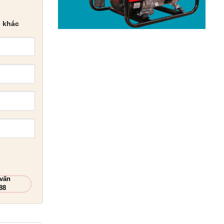
 khác
 vấn
88