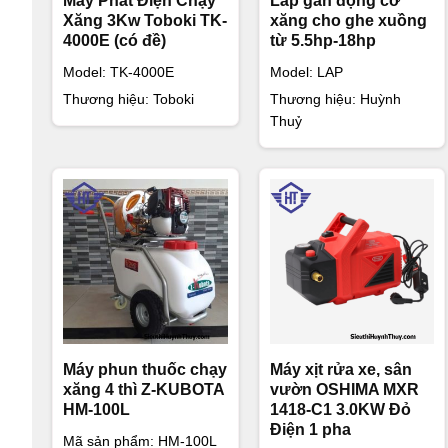
Máy Phát Điện Chạy
Láp gắn động cơ
Chiều rộng lưỡi 3/8 ich
Xăng 3Kw Toboki TK-
xăng cho ghe xuồng
4000E (có đề)
từ 5.5hp-18hp
Trọng lượng: 5.6kg
Model: TK-4000E
Model: LAP
Xuất xứ: Germany
Thương hiệu: Toboki
Thương hiệu: Huỳnh
Thuỷ
Bảo hành : 6 tháng
TRUNG TÂM TƯ VẤN KỸ THUẬT VÀ SỮA CHỮA BẢO
SIÊU THỊ HUỲNH THUỶ
Địa chỉ: Số 66 đường số 6, Phường Bình Trị Đông B, Qu
Hotline:
0903.312.609
Mrs Nga
hoặc
0938.884.88
Máy phun thuốc chạy
Máy xịt rửa xe, sân
xăng 4 thì Z-KUBOTA
vườn OSHIMA MXR
HM-100L
1418-C1 3.0KW Đỏ
Điện 1 pha
Mã sản phẩm:
HM-100L