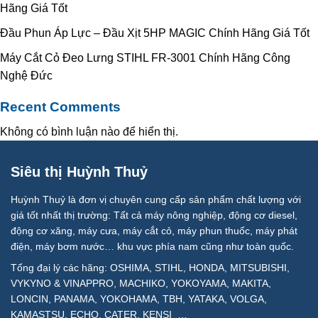
Hãng Giá Tốt
Đầu Phun Áp Lực – Đầu Xịt 5HP MAGIC Chính Hãng Giá Tốt
Máy Cắt Cỏ Đeo Lưng STIHL FR-3001 Chính Hãng Công
Nghệ Đức
Recent Comments
Không có bình luận nào để hiển thị.
Siêu thị Huỳnh Thuỷ
Huỳnh Thuỷ là đơn vị chuyên cung cấp sản phẩm chất lượng với
giá tốt nhất thị trường: Tất cả máy nông nghiệp, động cơ diesel,
động cơ xăng, máy cưa, máy cắt cỏ, máy phun thuốc, máy phát
điện, máy bơm nước… khu vực phía nam cũng như toàn quốc.
Tổng đại lý các hãng: OSHIMA, STIHL, HONDA, MITSUBISHI,
VYKYNO & VINAPPRO, MACHIKO, YOKOYAMA, MAKITA,
LONCIN, PANAMA, YOKOHAMA, TBH, YATAKA, VOLGA,
KAMASTSU, ECHO, CATER, KENSI …