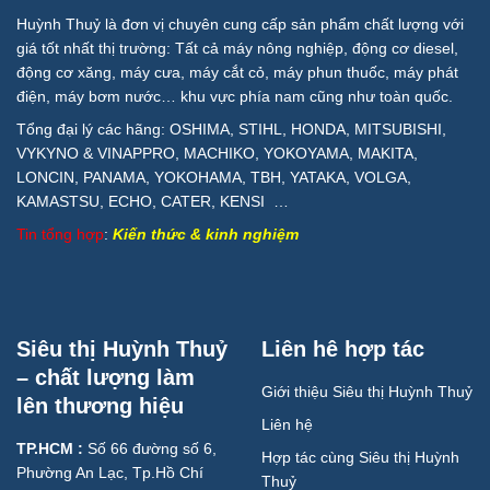
Huỳnh Thuỷ là đơn vị chuyên cung cấp sản phẩm chất lượng với
giá tốt nhất thị trường: Tất cả máy nông nghiệp, động cơ diesel,
động cơ xăng, máy cưa, máy cắt cỏ, máy phun thuốc, máy phát
điện, máy bơm nước… khu vực phía nam cũng như toàn quốc.
Tổng đại lý các hãng: OSHIMA, STIHL, HONDA, MITSUBISHI,
VYKYNO & VINAPPRO, MACHIKO, YOKOYAMA, MAKITA,
LONCIN, PANAMA, YOKOHAMA, TBH, YATAKA, VOLGA,
KAMASTSU, ECHO, CATER, KENSI …
Tin tổng hợp
:
Kiến thức & kinh nghiệm
Siêu thị Huỳnh Thuỷ
Liên hê hợp tác
– chất lượng làm
Giới thiệu Siêu thị Huỳnh Thuỷ
lên thương hiệu
Liên hệ
TP.HCM :
Số 66 đường số 6,
Hợp tác cùng Siêu thị Huỳnh
Phường An Lạc, Tp.Hồ Chí
Thuỷ