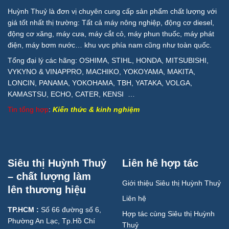
Huỳnh Thuỷ là đơn vị chuyên cung cấp sản phẩm chất lượng với
giá tốt nhất thị trường: Tất cả máy nông nghiệp, động cơ diesel,
động cơ xăng, máy cưa, máy cắt cỏ, máy phun thuốc, máy phát
điện, máy bơm nước… khu vực phía nam cũng như toàn quốc.
Tổng đại lý các hãng: OSHIMA, STIHL, HONDA, MITSUBISHI,
VYKYNO & VINAPPRO, MACHIKO, YOKOYAMA, MAKITA,
LONCIN, PANAMA, YOKOHAMA, TBH, YATAKA, VOLGA,
KAMASTSU, ECHO, CATER, KENSI …
Tin tổng hợp
:
Kiến thức & kinh nghiệm
Siêu thị Huỳnh Thuỷ
Liên hê hợp tác
– chất lượng làm
Giới thiệu Siêu thị Huỳnh Thuỷ
lên thương hiệu
Liên hệ
TP.HCM :
Số 66 đường số 6,
Hợp tác cùng Siêu thị Huỳnh
Phường An Lạc, Tp.Hồ Chí
Thuỷ