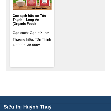
Gạo sạch hữu cơ Tân
Thạnh – Long An
(Organic Food)
Gạo sạch: Gạo hữu cơ
Thương hiệu: Tân Thịnh
Giá
Giá
40.000
₫
35.000
₫
gốc
hiện
là:
tại
40.000₫.
là:
35.000₫.
Siêu thị Huỳnh Thuỷ