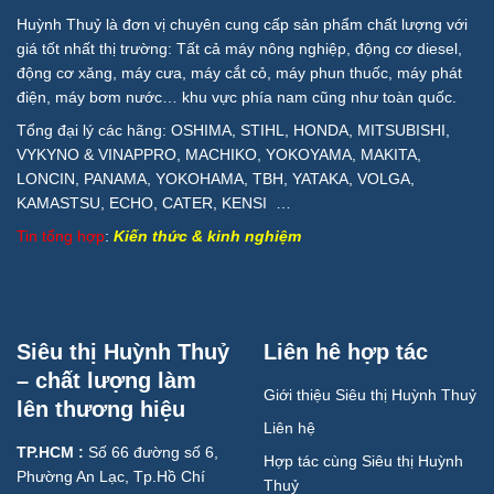
Huỳnh Thuỷ là đơn vị chuyên cung cấp sản phẩm chất lượng với
giá tốt nhất thị trường: Tất cả máy nông nghiệp, động cơ diesel,
động cơ xăng, máy cưa, máy cắt cỏ, máy phun thuốc, máy phát
điện, máy bơm nước… khu vực phía nam cũng như toàn quốc.
Tổng đại lý các hãng: OSHIMA, STIHL, HONDA, MITSUBISHI,
VYKYNO & VINAPPRO, MACHIKO, YOKOYAMA, MAKITA,
LONCIN, PANAMA, YOKOHAMA, TBH, YATAKA, VOLGA,
KAMASTSU, ECHO, CATER, KENSI …
Tin tổng hợp
:
Kiến thức & kinh nghiệm
Siêu thị Huỳnh Thuỷ
Liên hê hợp tác
– chất lượng làm
Giới thiệu Siêu thị Huỳnh Thuỷ
lên thương hiệu
Liên hệ
TP.HCM :
Số 66 đường số 6,
Hợp tác cùng Siêu thị Huỳnh
Phường An Lạc, Tp.Hồ Chí
Thuỷ