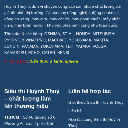
Huỳnh Thuỷ là đơn vị chuyên cung cấp sản phẩm chất lượng với
giá tốt nhất thị trường: Tất cả máy nông nghiệp, động cơ diesel,
động cơ xăng, máy cưa, máy cắt cỏ, máy phun thuốc, máy phát
điện, máy bơm nước… khu vực phía nam cũng như toàn quốc.
Tổng đại lý các hãng: OSHIMA, STIHL, HONDA, MITSUBISHI,
VYKYNO & VINAPPRO, MACHIKO, YOKOYAMA, MAKITA,
LONCIN, PANAMA, YOKOHAMA, TBH, YATAKA, VOLGA,
KAMASTSU, ECHO, CATER, KENSI …
Tin tổng hợp
:
Kiến thức & kinh nghiệm
Siêu thị Huỳnh Thuỷ
Liên hê hợp tác
– chất lượng làm
Giới thiệu Siêu thị Huỳnh Thuỷ
lên thương hiệu
Liên hệ
TP.HCM :
Số 66 đường số 6,
Hợp tác cùng Siêu thị Huỳnh
Phường An Lạc, Tp.Hồ Chí
Thuỷ