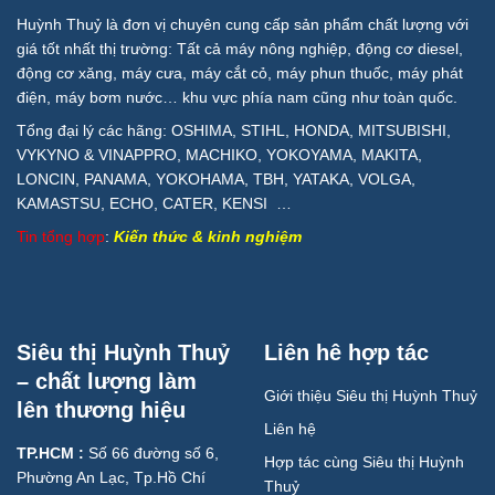
Huỳnh Thuỷ là đơn vị chuyên cung cấp sản phẩm chất lượng với
giá tốt nhất thị trường: Tất cả máy nông nghiệp, động cơ diesel,
động cơ xăng, máy cưa, máy cắt cỏ, máy phun thuốc, máy phát
điện, máy bơm nước… khu vực phía nam cũng như toàn quốc.
Tổng đại lý các hãng: OSHIMA, STIHL, HONDA, MITSUBISHI,
VYKYNO & VINAPPRO, MACHIKO, YOKOYAMA, MAKITA,
LONCIN, PANAMA, YOKOHAMA, TBH, YATAKA, VOLGA,
KAMASTSU, ECHO, CATER, KENSI …
Tin tổng hợp
:
Kiến thức & kinh nghiệm
Siêu thị Huỳnh Thuỷ
Liên hê hợp tác
– chất lượng làm
Giới thiệu Siêu thị Huỳnh Thuỷ
lên thương hiệu
Liên hệ
TP.HCM :
Số 66 đường số 6,
Hợp tác cùng Siêu thị Huỳnh
Phường An Lạc, Tp.Hồ Chí
Thuỷ