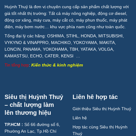
Huỳnh Thuỷ là đơn vị chuyên cung cấp sản phẩm chất lượng với
giá tốt nhất thị trường: Tất cả máy nông nghiệp, động cơ diesel,
động cơ xăng, máy cưa, máy cắt cỏ, máy phun thuốc, máy phát
điện, máy bơm nước… khu vực phía nam cũng như toàn quốc.
Tổng đại lý các hãng: OSHIMA, STIHL, HONDA, MITSUBISHI,
VYKYNO & VINAPPRO, MACHIKO, YOKOYAMA, MAKITA,
LONCIN, PANAMA, YOKOHAMA, TBH, YATAKA, VOLGA,
KAMASTSU, ECHO, CATER, KENSI …
Tin tổng hợp
:
Kiến thức & kinh nghiệm
Siêu thị Huỳnh Thuỷ
Liên hê hợp tác
– chất lượng làm
Giới thiệu Siêu thị Huỳnh Thuỷ
lên thương hiệu
Liên hệ
TP.HCM :
Số 66 đường số 6,
Hợp tác cùng Siêu thị Huỳnh
Phường An Lạc, Tp.Hồ Chí
Thuỷ