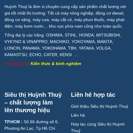
Huỳnh Thuỷ là đơn vị chuyên cung cấp sản phẩm chất lượng với
giá tốt nhất thị trường: Tất cả máy nông nghiệp, động cơ diesel,
động cơ xăng, máy cưa, máy cắt cỏ, máy phun thuốc, máy phát
điện, máy bơm nước… khu vực phía nam cũng như toàn quốc.
Tổng đại lý các hãng: OSHIMA, STIHL, HONDA, MITSUBISHI,
VYKYNO & VINAPPRO, MACHIKO, YOKOYAMA, MAKITA,
LONCIN, PANAMA, YOKOHAMA, TBH, YATAKA, VOLGA,
KAMASTSU, ECHO, CATER, KENSI …
Tin tổng hợp
:
Kiến thức & kinh nghiệm
Siêu thị Huỳnh Thuỷ
Liên hê hợp tác
– chất lượng làm
Giới thiệu Siêu thị Huỳnh Thuỷ
lên thương hiệu
Liên hệ
TP.HCM :
Số 66 đường số 6,
Hợp tác cùng Siêu thị Huỳnh
Phường An Lạc, Tp.Hồ Chí
Thuỷ