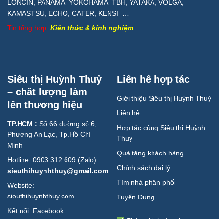
LONCIN, PANAMA, YOKOHAMA, TBH, YATAKA, VOLGA,
KAMASTSU, ECHO, CATER, KENSI …
Tin tổng hợp
:
Kiến thức & kinh nghiệm
Siêu thị Huỳnh Thuỷ
Liên hê hợp tác
– chất lượng làm
Giới thiệu Siêu thị Huỳnh Thuỷ
lên thương hiệu
Liên hệ
TP.HCM :
Số 66 đường số 6,
Hợp tác cùng Siêu thị Huỳnh
Phường An Lạc, Tp.Hồ Chí
Thuỷ
Minh
Quà tặng khách hàng
Hotline: 0903.312.609 (Zalo)
Chính sách đại lý
sieuthihuynhthuy@gmail.com
Tìm nhà phân phối
Website:
sieuthihuynhthuy.com
Tuyển Dụng
Kết nối:
Facebook