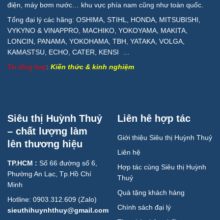
điện, máy bơm nước… khu vực phía nam cũng như toàn quốc.
Tổng đại lý các hãng: OSHIMA, STIHL, HONDA, MITSUBISHI,
VYKYNO & VINAPPRO, MACHIKO, YOKOYAMA, MAKITA,
LONCIN, PANAMA, YOKOHAMA, TBH, YATAKA, VOLGA,
KAMASTSU, ECHO, CATER, KENSI …
Tin tổng hợp
:
Kiến thức & kinh nghiệm
Siêu thị Huỳnh Thuỷ
Liên hê hợp tác
– chất lượng làm
Giới thiệu Siêu thị Huỳnh Thuỷ
lên thương hiệu
Liên hệ
TP.HCM :
Số 66 đường số 6,
Hợp tác cùng Siêu thị Huỳnh
Phường An Lạc, Tp.Hồ Chí
Thuỷ
Minh
Quà tặng khách hàng
Hotline: 0903.312.609 (Zalo)
Chính sách đại lý
sieuthihuynhthuy@gmail.com