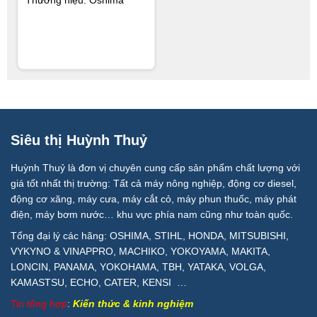
Thương hiệu: Oshima
Siêu thị Huỳnh Thuỷ
Huỳnh Thuỷ là đơn vị chuyên cung cấp sản phẩm chất lượng với
giá tốt nhất thị trường: Tất cả máy nông nghiệp, động cơ diesel,
động cơ xăng, máy cưa, máy cắt cỏ, máy phun thuốc, máy phát
điện, máy bơm nước… khu vực phía nam cũng như toàn quốc.
Tổng đại lý các hãng: OSHIMA, STIHL, HONDA, MITSUBISHI,
VYKYNO & VINAPPRO, MACHIKO, YOKOYAMA, MAKITA,
LONCIN, PANAMA, YOKOHAMA, TBH, YATAKA, VOLGA,
KAMASTSU, ECHO, CATER, KENSI …
Tin tổng hợp
:
Kiến thức & kinh nghiệm