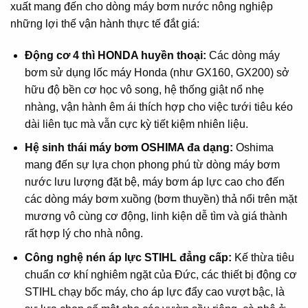
xuất mang đến cho dòng máy bơm nước nông nghiệp
những lợi thế vận hành thực tế đắt giá:
Động cơ 4 thì HONDA huyền thoại:
Các dòng máy
bơm sử dụng lốc máy Honda (như GX160, GX200) sở
hữu độ bền cơ học vô song, hệ thống giật nổ nhẹ
nhàng, vận hành êm ái thích hợp cho việc tưới tiêu kéo
dài liên tục mà vẫn cực kỳ tiết kiệm nhiên liệu.
Hệ sinh thái máy bơm OSHIMA đa dạng:
Oshima
mang đến sự lựa chọn phong phú từ dòng máy bơm
nước lưu lượng đặt bệ, máy bơm áp lực cao cho đến
các dòng máy bơm xuồng (bơm thuyền) thả nổi trên mặt
mương vô cùng cơ động, linh kiện dễ tìm và giá thành
rất hợp lý cho nhà nông.
Công nghệ nén áp lực STIHL đẳng cấp:
Kế thừa tiêu
chuẩn cơ khí nghiêm ngặt của Đức, các thiết bị động cơ
STIHL chạy bốc máy, cho áp lực đẩy cao vượt bậc, là