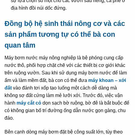
sự lựa chọn số một cho các vườn sầu riêng, cà phê ở
địa hình đồi núi dốc đứng.
Đồng bộ hệ sinh thái nông cơ và các
sản phẩm tương tự có thể bà con
quan tâm
Máy bơm nước máy nông nghiệp là bệ phóng cung cấp
nước thô, phối hợp chặt chẽ với các thiết bị cơ giới khác
trên ruộng vườn. Sau khi sử dụng máy bơm nước để làm
ẩm và làm mềm đất, bà con có thể đưa
máy khoan – xới
đất
vào đánh tơi xốp tạo luống một cách dễ dàng mà
không sợ đất cứng làm mẻ lưỡi xới. Trước đó, việc vận
hành
máy cắt cỏ
dọn sạch bờ ruộng, bờ đê là bắt buộc để
có không gian bố trí đường ống dẫn nước gọn gàng, chu
đáo.
Bên cạnh dòng máy bơm đặt bệ công suất lớn, tùy theo