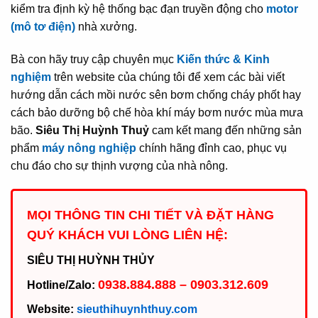
kiểm tra định kỳ hệ thống bạc đạn truyền động cho
motor
(mô tơ điện)
nhà xưởng.
Bà con hãy truy cập chuyên mục
Kiến thức & Kinh
nghiệm
trên website của chúng tôi để xem các bài viết
hướng dẫn cách mồi nước sên bơm chống cháy phốt hay
cách bảo dưỡng bộ chế hòa khí máy bơm nước mùa mưa
bão.
Siêu Thị Huỳnh Thuỷ
cam kết mang đến những sản
phẩm
máy nông nghiệp
chính hãng đỉnh cao, phục vụ
chu đáo cho sự thịnh vượng của nhà nông.
MỌI THÔNG TIN CHI TIẾT VÀ ĐẶT HÀNG
QUÝ KHÁCH VUI LÒNG LIÊN HỆ:
SIÊU THỊ HUỲNH THỦY
0938.884.888 – 0903.312.609
Hotline/Zalo:
Website:
sieuthihuynhthuy.com