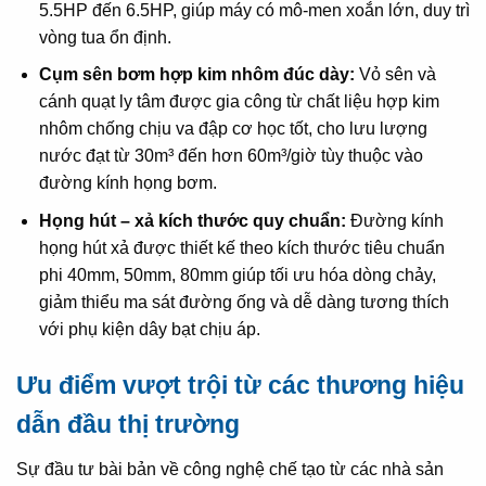
5.5HP đến 6.5HP, giúp máy có mô-men xoắn lớn, duy trì
vòng tua ổn định.
Cụm sên bơm hợp kim nhôm đúc dày:
Vỏ sên và
cánh quạt ly tâm được gia công từ chất liệu hợp kim
nhôm chống chịu va đập cơ học tốt, cho lưu lượng
nước đạt từ 30m³ đến hơn 60m³/giờ tùy thuộc vào
đường kính họng bơm.
Họng hút – xả kích thước quy chuẩn:
Đường kính
họng hút xả được thiết kế theo kích thước tiêu chuẩn
phi 40mm, 50mm, 80mm giúp tối ưu hóa dòng chảy,
giảm thiểu ma sát đường ống và dễ dàng tương thích
với phụ kiện dây bạt chịu áp.
Ưu điểm vượt trội từ các thương hiệu
dẫn đầu thị trường
Sự đầu tư bài bản về công nghệ chế tạo từ các nhà sản