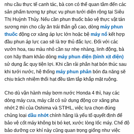
nhu cầu thực tế canh tác, bà con có thể quan tâm đến các
sản phẩm tương tự phục vụ phun tưới diện rộng tại Siêu
Thị Huỳnh Thủy. Nếu cần phun thuốc bảo vệ thực vật tán
sương mịn cho cây ăn trái thân gỗ cao, dòng
máy phun
thuốc
động cơ xăng áp lực lớn hoặc bệ
máy nổ
kết hợp
đầu phun áp lực cao sẽ là trợ thủ đắc lực. Đối với các
vườn hoa, rau màu nhỏ cần sự nhẹ nhàng, linh động, bà
con hãy tham khảo dòng
máy phun điện (bình xịt điện)
sử dụng ắc quy tiện lợi. Khi cần rải phân hạt bón thúc sau
khi tưới nước, hệ thống
máy phun phân
bón đa năng sẽ
chịu trách nhiệm thổi hạt đều tăm tắp khắp mặt ruộng.
Cho dù vận hành máy bơm nước Honda 4 thì, hay các
dòng máy cưa, máy cắt cỏ sử dụng động cơ xăng pha
nhớt 2 thì của Oshima và STIHL, việc lựa chọn đúng
chủng loại
dầu nhớt
chính hãng là yếu tố quyết định để
bảo vệ cốt máy không bị bó kẹt, xước lòng lốc máy. Chế độ
bảo dưỡng cơ khí này cũng quan trọng giống như việc