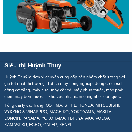
Siêu thị Huỳnh Thuỷ
Huỳnh Thuỷ là đơn vị chuyên cung cấp sản phẩm chất lượng với
giá tốt nhất thị trường: Tất cả máy nông nghiệp, động cơ diesel,
động cơ xăng, máy cưa, máy cắt cỏ, máy phun thuốc, máy phát
điện, máy bơm nước… khu vực phía nam cũng như toàn quốc.
Tổng đại lý các hãng: OSHIMA, STIHL, HONDA, MITSUBISHI,
VYKYNO & VINAPPRO, MACHIKO, YOKOYAMA, MAKITA,
LONCIN, PANAMA, YOKOHAMA, TBH, YATAKA, VOLGA,
KAMASTSU, ECHO, CATER, KENSI …