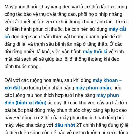
Máy phun thuốc chạy xăng đeo vai là trợ thủ đắc lực trong
công tác bảo vệ thực vật tầng cao, phối hợp nhịp nhàng
với các thiết bị làm vườn khác trong chuỗi canh tác. Trước
khi tiến hành phun xịt thuốc, bà con nên sử dụng
máy cắt
cỏ
dọn dẹp sạch thảm thực vật hoang quanh gốc để dễ
dàng đi lại và tránh sâu bệnh ẩn nấp ở tầng thấp. Ở các
đồi rừng nhiều lá khô, việc vận hành
máy thổi lá
vệ sinh
mặt bãi sạch sẽ sẽ giúp tạo lối đi thông thoáng khi đeo
bình thuốc nặng.
Đối với các ruộng hoa màu, sau khi dùng
máy khoan –
xới đất
tạo luống bón phân bằng
máy phun phân
, nếu
các luống rau non thích hợp tưới nhẹ bằng
máy phun
điện (bình xịt điện)
ắc quy, thì các khu vực cây ăn trái lớn
bắt buộc phải dùng máy phun thuốc chạy xăng áp lực cao
này. Để động cơ 2 thì của máy phun thuốc hoạt động bốc
máy, việc pha xăng với
dầu nhớt
2T chính hãng đúng tỷ lệ
là điều kiện sống còn để bảo vệ piston không bị xước lòng.