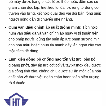
bệ máy được trang bị các lò xo thép hoặc đệm cao su
giảm chấn độc lập, triệt tiêu tối đa lực rung từ động cơ
truyền vào lưng, kết hợp quai đeo vai đôi bản rộng giúp
người nông dân di chuyển nhẹ nhàng.
Cụm van điều chỉnh áp suất thông minh:
Tích hợp
núm vặn điều ga và van chỉnh áp ngay vị trí thuận tiện,
cho phép người dùng tùy biến áp lực phun sương mịn
cho hoa màu hoặc phun tia mạnh đẩy lên ngọn cây cao
một cách dễ dàng.
Linh kiện đồng bộ chống hao tổn vật tư:
Toàn bộ
gioăng phớt, dây áp lực cốt bố và tay xịt inox đều được
gia công tinh xảo, chống chịu được sự ăn mòn của hóa
chất bảo vệ thực vật, ngăn chặn hoàn toàn hiện tượng
rò rỉ thuốc.