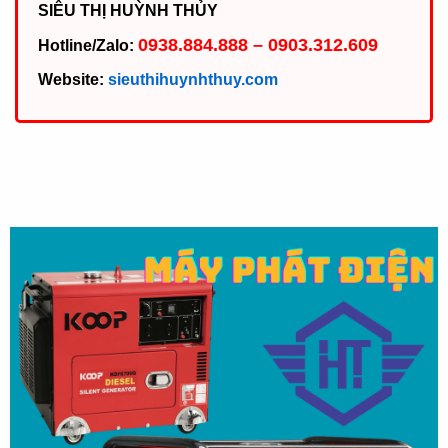
SIÊU THỊ HUỲNH THỦY
0938.884.888 – 0903.312.609
Hotline/Zalo:
Website:
sieuthihuynhthuy.com