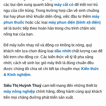
các bụi rậm xung quanh bằng
máy cắt cỏ
để triệt nơi trú
ngụ của côn trùng. Trong trường hợp cần vệ sinh chuồng
trại hay phun khử khuẩn diện rộng, việc đầu tư thêm
máy
phun thuốc
hoặc các loại
máy phun điện (bình xịt điện)
sẽ là bước tiếp theo hoàn hảo trong chu trình chăm sóc
nông trại của bạn.
Để máy luôn nhạy nổ và động cơ không bị nóng, quý
khách nên lựa chọn đúng loại
dầu nhớt
chất lượng cao để
bôi trơn cho động cơ. Các kiến thức về tỷ lệ pha xăng
nhớt, cách vệ sinh lọc gió máy thổi lá đúng chuẩn đều
được chúng tôi chia sẻ chi tiết tại chuyên mục
Kiến thức
& Kinh nghiệm
.
Siêu Thị Huỳnh Thuỷ
cam kết mang đến những thiết bị
máy nông nghiệp
chính hãng, đồng hành cùng quý khách
trên mọi chặng đường phát triển sản xuất.