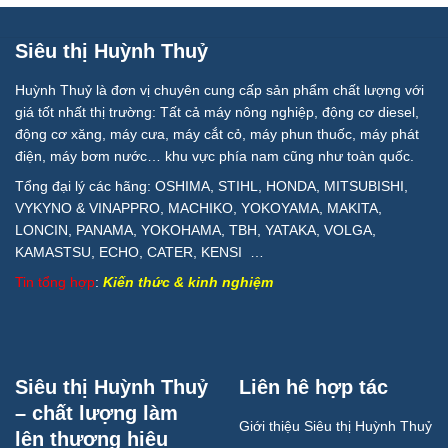
Siêu thị Huỳnh Thuỷ
Huỳnh Thuỷ là đơn vị chuyên cung cấp sản phẩm chất lượng với
giá tốt nhất thị trường: Tất cả máy nông nghiệp, động cơ diesel,
động cơ xăng, máy cưa, máy cắt cỏ, máy phun thuốc, máy phát
điện, máy bơm nước… khu vực phía nam cũng như toàn quốc.
Tổng đại lý các hãng: OSHIMA, STIHL, HONDA, MITSUBISHI,
VYKYNO & VINAPPRO, MACHIKO, YOKOYAMA, MAKITA,
LONCIN, PANAMA, YOKOHAMA, TBH, YATAKA, VOLGA,
KAMASTSU, ECHO, CATER, KENSI …
Tin tổng hợp
:
Kiến thức & kinh nghiệm
Siêu thị Huỳnh Thuỷ
Liên hê hợp tác
– chất lượng làm
Giới thiệu Siêu thị Huỳnh Thuỷ
lên thương hiệu