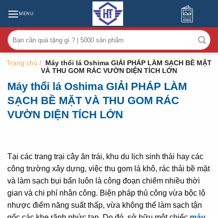
MENU
Tìm
kiếm:
Trang chủ
/
Máy thổi lá Oshima GIẢI PHÁP LÀM SẠCH BỀ MẶT
VÀ THU GOM RÁC VƯỜN DIỆN TÍCH LỚN
Máy thổi lá Oshima GIẢI PHÁP LÀM
SẠCH BỀ MẶT VÀ THU GOM RÁC
VƯỜN DIỆN TÍCH LỚN
Tại các trang trại cây ăn trái, khu du lịch sinh thái hay các
công trường xây dựng, việc thu gom lá khô, rác thải bề mặt
và làm sạch bụi bẩn luôn là công đoạn chiếm nhiều thời
gian và chi phí nhân công. Biện pháp thủ công vừa bộc lộ
nhược điểm năng suất thấp, vừa không thể làm sạch tận
gốc các khe rãnh phức tạp. Do đó, sở hữu một chiếc
máy