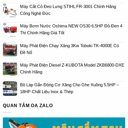
Máy Cắt Cỏ Đeo Lưng STIHL FR-3001 Chính Hãng
Công Nghệ Đức
Máy Bơm Nước Oshima NEW OS30 6.5HP Đỏ-Đen 4
Thì Chính Hãng Giá Tốt
Máy Phát Điện Chạy Xăng 3Kw Toboki TK-4000E Có
Đề Nổ
Máy Phát Điện Diesel Z-KUBOTA Model ZKB6800-DXE
Chính Hãng
Bộ Láp Gắn Động Cơ Xăng Cho Ghe Xuồng 5.5HP –
18HP Chất Liệu Inox & Thép
QUAN TÂM OA ZALO