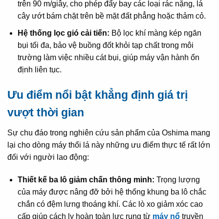
trên 90 m/giây, cho phép đẩy bay các loại rác nặng, lá
cây ướt bám chặt trên bề mặt đất phẳng hoặc thảm cỏ.
Hệ thống lọc gió cải tiến:
Bộ lọc khí màng kép ngăn
bụi tối đa, bảo vệ buồng đốt khỏi tạp chất trong môi
trường làm việc nhiều cát bụi, giúp máy vận hành ổn
định liên tục.
Ưu điểm nổi bật khẳng định giá trị
vượt thời gian
Sự chu đáo trong nghiên cứu sản phẩm của Oshima mang
lại cho dòng máy thổi lá này những ưu điểm thực tế rất lớn
đối với người lao động:
Thiết kế ba lô giảm chấn thông minh:
Trọng lượng
của máy được nâng đỡ bởi hệ thống khung ba lô chắc
chắn có đệm lưng thoáng khí. Các lò xo giảm xóc cao
cấp giúp cách ly hoàn toàn lực rung từ
máy nổ
truyền