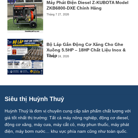
Máy Phát Điện Diesel Z-KUBOTA Model
ZKB6800-DXE Chính Hãng
Tháng 7 27, 2026
Bộ Láp Gắn Động Cơ Xăng Cho Ghe
Xuồng 5.5HP – 18HP Chất Liệu Inox &
Thép
Tháng 7 24, 2026
Siêu thị Huỳnh Thuỷ
Huỳnh Thuỷ là đơn vị chuyên cung cấp sản phẩm chất lượng với
giá tốt nhất thị trường: Tất cả máy nông nghiệp, động cơ diesel,
động cơ xăng, máy cưa, máy cắt cỏ, máy phun thuốc, máy phát
điện, máy bơm nước… khu vực phía nam cũng như toàn quốc.