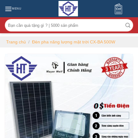
MENU
Tìm
kiếm:
Trang chủ
/
Đèn pha năng lượng mặt trời CX-BA 500W