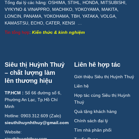
Tổng đại lý các hãng: OSHIMA, STIHL, HONDA, MITSUBISHI,
VYKYNO & VINAPPRO, MACHIKO, YOKOYAMA, MAKITA,
LONCIN, PANAMA, YOKOHAMA, TBH, YATAKA, VOLGA,
KAMASTSU, ECHO, CATER, KENSI …
Tin tổng hợp
:
Kiến thức & kinh nghiệm
Siêu thị Huỳnh Thuỷ
Liên hê hợp tác
– chất lượng làm
Giới thiệu Siêu thị Huỳnh Thuỷ
lên thương hiệu
Liên hệ
TP.HCM :
Số 66 đường số 6,
Hợp tác cùng Siêu thị Huỳnh
Phường An Lạc, Tp.Hồ Chí
Thuỷ
Minh
Quà tặng khách hàng
Hotline: 0903.312.609 (Zalo)
Chính sách đại lý
sieuthihuynhthuy@gmail.com
Tìm nhà phân phối
Website:
sieuthihuynhthuy.com