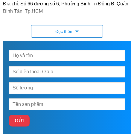
Địa chỉ: Số 66 đường số 6, Phường Bình Trị Đông B, Quận
Bình Tân, Tp.HCM
Hotline:
0903.312.609
Mrs Nga /
0938.884.888
Mrs
Đọc thêm
Thuỷ