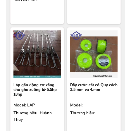
Láp gắn động cơ xăng
Dây cước cắt cỏ Quy cách
cho ghe xuồng từ 5.5hp-
3.5 mm và 4.mm
18hp
Model: LAP
Model:
Thương hiệu: Huỳnh
Thương hiệu:
Thuỷ