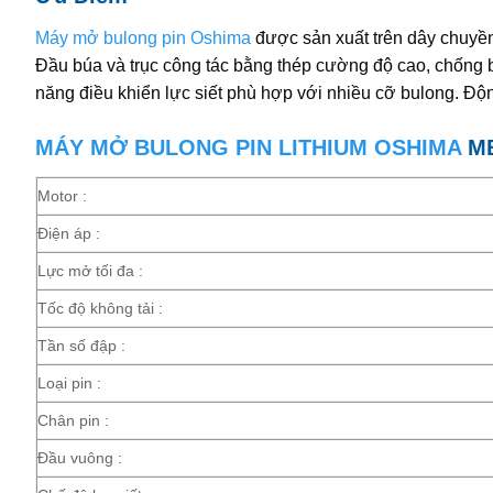
Máy mở bulong pin Oshima
được sản xuất trên dây chuyền
Đầu búa và trục công tác bằng thép cường độ cao, chống b
năng điều khiển lực siết phù hợp với nhiều cỡ bulong. Đ
MÁY MỞ BULONG PIN LITHIUM OSHIMA
MB
Motor :
Điện áp :
Lực mở tối đa :
Tốc độ không tải :
Tần số đập :
Loại pin :
Chân pin :
Đầu vuông :