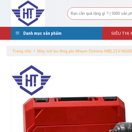
Tìm
kiếm:
Danh mục sản phẩm
SIÊU THỊ
Trang chủ
/
Máy mở bu lông pin lithium Oshima MBL21V-NG6