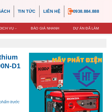
SÁCH
TIN TỨC
LIÊN HỆ
0938.884.888
DỊCH VỤ
BÁO GIÁ NHANH
DỰ ÁN ĐÃ LÀM
ithium
00N-D1
 phẩm trước