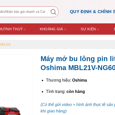
QUY ĐỊNH & CHÍNH 
 HUỲNH THUỶ
KHOẢNG GIÁ
SỰ KIỆN
00N-D1
Máy mở bu lông pin l
Oshima MBL21V-NG6
Thương hiệu:
Oshima
Tình trạng:
còn hàng
(Có thể gửi video + hình ảnh thực tế sản
khi giao hàng)