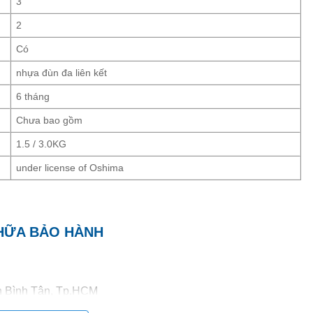
3
2
Có
nhựa đùn đa liên kết
6 tháng
Chưa bao gồm
1.5 / 3.0KG
under license of Oshima
CHỮA BẢO HÀNH
ận Bình Tân, Tp.HCM