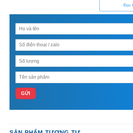
Hotline:
0903.312.609
Mrs Nga /
0938.884.888
Mrs Thuỷ
Đọc 
SẢN PHẨM TƯƠNG TỰ