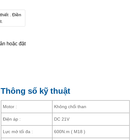
hiết . Điền
t.
ản hoặc đặt
Thông số kỹ thuật
Motor :
Không chổi than
Điện áp :
DC 21V
Lực mở tối đa :
600N.m ( M18 )