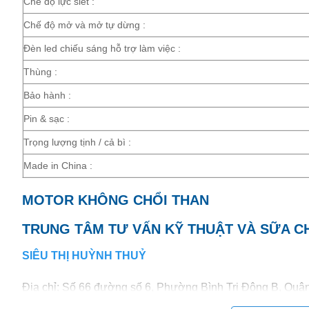
Chế độ lực siết :
Chế độ mở và mở tự dừng :
Đèn led chiếu sáng hỗ trợ làm việc :
Thùng :
Bảo hành :
Pin & sạc :
Trọng lượng tịnh / cả bì :
Made in China :
MOTOR KHÔNG CHỔI THAN
TRUNG TÂM TƯ VẤN KỸ THUẬT VÀ SỮA 
SIÊU THỊ HUỲNH THUỶ
Địa chỉ: Số 66 đường số 6, Phường Bình Trị Đông B, Qu