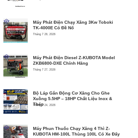
Máy Phát Điện Chạy Xăng 3Kw Toboki
TK-4000E Có Đề Nổ
Tháng 7 28, 2026
Máy Phát Điện Diesel Z-KUBOTA Model
ZKB6800-DXE Chính Hãng
Tháng 7 27, 2026
Bộ Láp Gắn Động Cơ Xăng Cho Ghe
Xuồng 5.5HP – 18HP Chất Liệu Inox &
Thép
Tháng 7 24, 2026
Máy Phun Thuốc Chạy Xăng 4 Thì Z-
KUBOTA HM-100L Thùng 100L Có Xe Đẩy