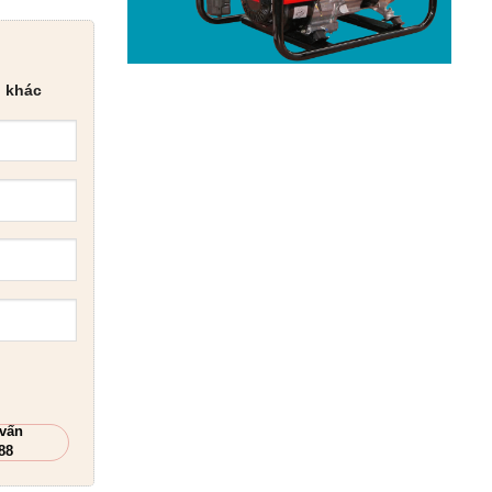
 khác
 vấn
88