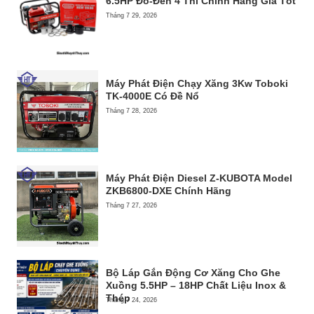
6.5HP Đỏ-Đen 4 Thì Chính Hãng Giá Tốt
Tháng 7 29, 2026
Máy Phát Điện Chạy Xăng 3Kw Toboki
TK-4000E Có Đề Nổ
Tháng 7 28, 2026
Máy Phát Điện Diesel Z-KUBOTA Model
ZKB6800-DXE Chính Hãng
Tháng 7 27, 2026
Bộ Láp Gắn Động Cơ Xăng Cho Ghe
Xuồng 5.5HP – 18HP Chất Liệu Inox &
Thép
Tháng 7 24, 2026