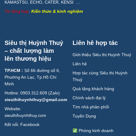
KAMASTSU, ECHO, CATER, KENSI …
Tin tổng hợp
:
Kiến thức & kinh nghiệm
Siêu thị Huỳnh Thuỷ
Liên hê hợp tác
– chất lượng làm
Giới thiệu Siêu thị Huỳnh Thuỷ
lên thương hiệu
Liên hệ
TP.HCM :
Số 66 đường số 6,
Hợp tác cùng Siêu thị Huỳnh
Phường An Lạc, Tp.Hồ Chí
Thuỷ
Minh
Quà tặng khách hàng
Hotline: 0903.312.609 (Zalo)
Chính sách đại lý
sieuthihuynhthuy@gmail.com
Tìm nhà phân phối
Website:
sieuthihuynhthuy.com
Tuyển Dụng
Kết nối:
Facebook
Phòng kinh doanh