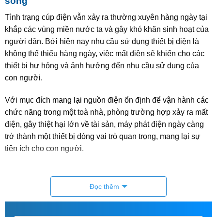
sống
Tình trạng cúp điện vẫn xảy ra thường xuyên hàng ngày tại
khắp các vùng miền nước ta và gây khó khăn sinh hoạt của
người dân. Bởi hiện nay nhu cầu sử dụng thiết bị điện là
không thể thiếu hàng ngày, việc mất điện sẽ khiến cho các
thiết bị hư hỏng và ảnh hưởng đến nhu cầu sử dụng của
con người.
Với mục đích mang lại nguồn điện ổn định để vận hành các
chức năng trong một toà nhà, phòng trường hợp xảy ra mất
điện, gây thiệt hại lớn về tài sản, máy phát điện ngày càng
trở thành một thiết bị đóng vai trò quan trọng, mang lại sự
tiện ích cho con người.
Để đáp ứng nhu cầu sử dụng điện năng cho các thiết bị
điện thiết yếu như: thắp sáng, quạt điện, xem tivi, sử dụng
Đọc thêm
máy tính, máy in, internet… trong thời gian bị cúp điện hoặc
những nơi không có lưới điện như: trên ôtô, trên tàu…