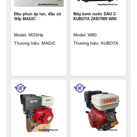
nhu cầu sử dụng của quý khách: Tomikama 3kw, 5kw, 7w,
Đầu phun áp lực, đầu xịt
Máy bơm nước DẦU Z-
10kw,…
5Hp MAGIC
KUBOTA ZKB7989 W80
Model: MG5Hp
Model: W80
Thương hiệu: MAGIC
Thương hiệu: KUBOTA