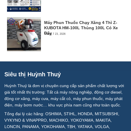
Máy Phun Thuốc Chạy Xăng 4 Thì Z-
KUBOTA HM-100L Thùng 100L Có Xe
Đẩy
Tháng 7 23, 2026
Siêu thị Huỳnh Thuỷ
Huỳnh Thuỷ là đơn vị chuyên cung cấp sản phẩm chất lượng với
giá tốt nhất thị trường: Tất cả máy nông nghiệp, động cơ diesel,
động cơ xăng, máy cưa, máy cắt cỏ, máy phun thuốc, máy phát
điện, máy bơm nước… khu vực phía nam cũng như toàn quốc.
Tổng đại lý các hãng: OSHIMA, STIHL, HONDA, MITSUBISHI,
VYKYNO & VINAPPRO, MACHIKO, YOKOYAMA, MAKITA,
LONCIN, PANAMA, YOKOHAMA, TBH, YATAKA, VOLGA,