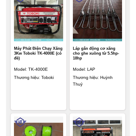
Điện thế định mức (v): 110, 120, 220, 230, 240
Công suất tối đa: 7 -8 kva
Công suất 1 chiều: 12V – 8.3A
Hệ số công suất: 1.0 / 0.8
Máy Phát Điện Chạy Xăng
Láp gắn động cơ xăng
3Kw Toboki TK-4000E (có
cho ghe xuồng từ 5.5hp-
đề)
18hp
Hệ số dòng điện: 1 pha
Model: TK-4000E
Model: LAP
Độ ồn: 72db
Thương hiệu: Toboki
Thương hiệu: Huỳnh
Thuỷ
Model động cơ: S192F(E)
Dung tích bình nhiên liệu: 15 lít
Thời gian chạy liên tục: 5H
Hệ thống khởi động: đề