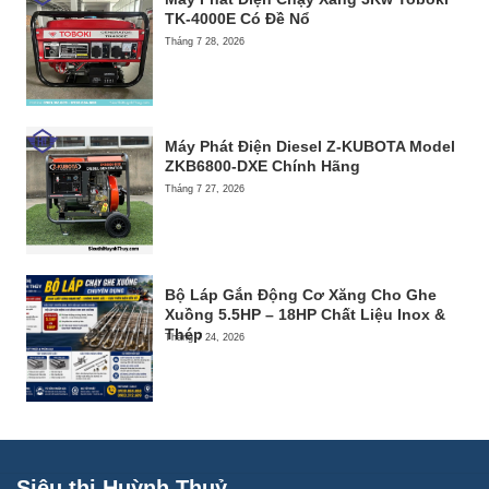
TK-4000E Có Đề Nổ
Tháng 7 28, 2026
Máy Phát Điện Diesel Z-KUBOTA Model
ZKB6800-DXE Chính Hãng
Tháng 7 27, 2026
Bộ Láp Gắn Động Cơ Xăng Cho Ghe
Xuồng 5.5HP – 18HP Chất Liệu Inox &
Thép
Tháng 7 24, 2026
Siêu thị Huỳnh Thuỷ