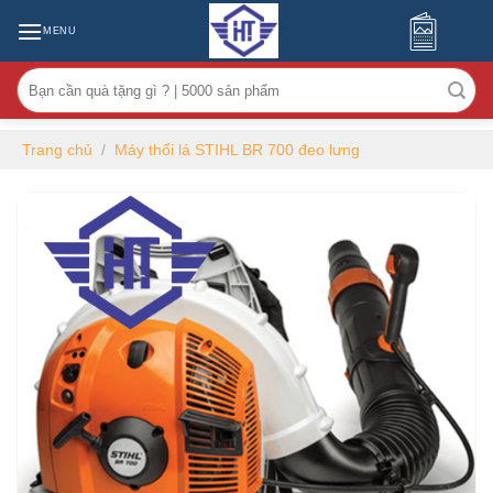
MENU
Tìm
kiếm:
Trang chủ
/
Máy thổi lá STIHL BR 700 đeo lưng