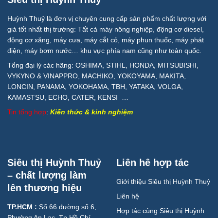
Huỳnh Thuỷ là đơn vị chuyên cung cấp sản phẩm chất lượng với
giá tốt nhất thị trường: Tất cả máy nông nghiệp, động cơ diesel,
động cơ xăng, máy cưa, máy cắt cỏ, máy phun thuốc, máy phát
điện, máy bơm nước… khu vực phía nam cũng như toàn quốc.
Tổng đại lý các hãng: OSHIMA, STIHL, HONDA, MITSUBISHI,
VYKYNO & VINAPPRO, MACHIKO, YOKOYAMA, MAKITA,
LONCIN, PANAMA, YOKOHAMA, TBH, YATAKA, VOLGA,
KAMASTSU, ECHO, CATER, KENSI …
Tin tổng hợp
:
Kiến thức & kinh nghiệm
Siêu thị Huỳnh Thuỷ
Liên hê hợp tác
– chất lượng làm
Giới thiệu Siêu thị Huỳnh Thuỷ
lên thương hiệu
Liên hệ
TP.HCM :
Số 66 đường số 6,
Hợp tác cùng Siêu thị Huỳnh
Phường An Lạc, Tp.Hồ Chí