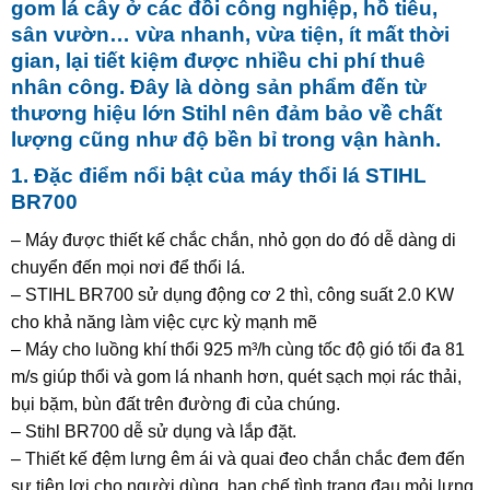
gom lá cây ở các đồi công nghiệp, hồ tiêu,
sân vườn… vừa nhanh, vừa tiện, ít mất thời
gian, lại tiết kiệm được nhiều chi phí thuê
nhân công. Đây là dòng sản phẩm đến từ
thương hiệu lớn Stihl nên đảm bảo về chất
lượng cũng như độ bền bỉ trong vận hành.
1. Đặc điểm nổi bật của máy thổi lá STIHL
BR700
– Máy được thiết kế chắc chắn, nhỏ gọn do đó dễ dàng di
chuyển đến mọi nơi để thổi lá.
– STIHL BR700 sử dụng động cơ 2 thì, công suất 2.0 KW
cho khả năng làm việc cực kỳ mạnh mẽ
– Máy cho luồng khí thổi 925 m³/h cùng tốc độ gió tối đa 81
m/s giúp thổi và gom lá nhanh hơn, quét sạch mọi rác thải,
bụi bặm, bùn đất trên đường đi của chúng.
– Stihl BR700 dễ sử dụng và lắp đặt.
– Thiết kế đệm lưng êm ái và quai đeo chắn chắc đem đến
sự tiện lợi cho người dùng, hạn chế tình trạng đau mỏi lưng