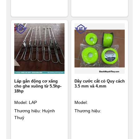
Láp gắn động cơ xăng
Dây cước cắt cỏ Quy cách
cho ghe xuồng từ 5.5hp-
3.5 mm và 4.mm
18hp
Model: LAP
Model:
Thương hiệu: Huỳnh
Thương hiệu:
Thuỷ