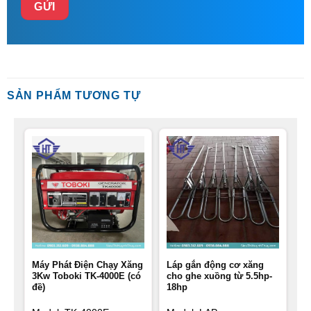
SẢN PHẨM TƯƠNG TỰ
Máy Phát Điện Chạy Xăng
Láp gắn động cơ xăng
3Kw Toboki TK-4000E (có
cho ghe xuồng từ 5.5hp-
đề)
18hp