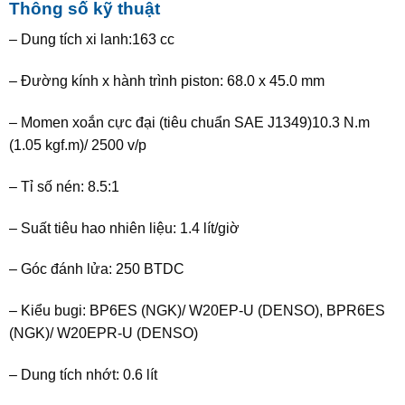
Thông số kỹ thuật
– Dung tích xi lanh:163 cc
– Đường kính x hành trình piston: 68.0 x 45.0 mm
– Momen xoắn cực đại (tiêu chuẩn SAE J1349)10.3 N.m
(1.05 kgf.m)/ 2500 v/p
– Tỉ số nén: 8.5:1
– Suất tiêu hao nhiên liệu: 1.4 lít/giờ
– Góc đánh lửa: 250 BTDC
– Kiểu bugi: BP6ES (NGK)/ W20EP-U (DENSO), BPR6ES
(NGK)/ W20EPR-U (DENSO)
– Dung tích nhớt: 0.6 lít