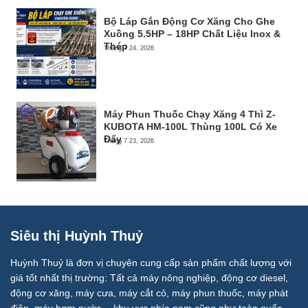
Bộ Láp Gắn Động Cơ Xăng Cho Ghe
Xuồng 5.5HP – 18HP Chất Liệu Inox &
Thép
Tháng 7 24, 2026
Máy Phun Thuốc Chạy Xăng 4 Thì Z-
KUBOTA HM-100L Thùng 100L Có Xe
Đẩy
Tháng 7 23, 2026
Siêu thị Huỳnh Thuỷ
Huỳnh Thuỷ là đơn vị chuyên cung cấp sản phẩm chất lượng với
giá tốt nhất thị trường: Tất cả máy nông nghiệp, động cơ diesel,
động cơ xăng, máy cưa, máy cắt cỏ, máy phun thuốc, máy phát
điện, máy bơm nước… khu vực phía nam cũng như toàn quốc.