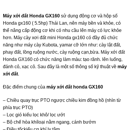
Máy xới đất Honda GX160
sử dụng động cơ và hộp số
Honda gx160 ( 5.5hp) Thái Lan, nên máy bền và khỏe, có
thể nâng cấp động cơ khi có nhu cầu lên máy có lực khỏe
hơn. Máy cày xơi đất mini Honda gx160 có đầy đủ chức
năng như máy cày Kubota, yamar cỡ lớn như: cày lật đất,
phay đất, lồng ruộng nước, cày ruộng cạn,bừa. Máy xới đất
Honda GX160 có chức năng làm màu: tạo rãnh. lên luống,
đánh cỏ, xạc cỏ. Sau đây là một số thông số kỹ thuật về
máy
xới đất
.
Đặc điểm chung của
máy xới đất honda GX160
– Chiều quay trục PTO ngược chiều kim đồng hồ (nhìn từ
phía trục PTO)
– Lọc gió kiểu lọc khô/ lọc ướt
– Bộ chế hòa khíloại nằm ngang, cánh bướm
– Điều tốckiểu cơ khí ly tâm