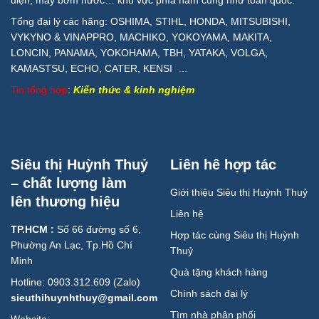
Tổng đại lý các hãng: OSHIMA, STIHL, HONDA, MITSUBISHI,
VYKYNO & VINAPPRO, MACHIKO, YOKOYAMA, MAKITA,
LONCIN, PANAMA, YOKOHAMA, TBH, YATAKA, VOLGA,
KAMASTSU, ECHO, CATER, KENSI …
Tin tổng hợp
:
Kiến thức & kinh nghiệm
Siêu thị Huỳnh Thuỷ
Liên hê hợp tác
– chất lượng làm
Giới thiệu Siêu thị Huỳnh Thuỷ
lên thương hiệu
Liên hệ
TP.HCM :
Số 66 đường số 6,
Hợp tác cùng Siêu thị Huỳnh
Phường An Lạc, Tp.Hồ Chí
Thuỷ
Minh
Quà tặng khách hàng
Hotline: 0903.312.609 (Zalo)
Chính sách đại lý
sieuthihuynhthuy@gmail.com
Tìm nhà phân phối
Website: