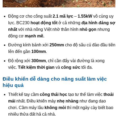
Động cơ cho công suất
2.1 mã lực
–
1.55kW
vô cùng uy
lực. BC230
hoạt động tốt
ở cả những
địa hình đáng sợ
nhất
với nhà nông Việt nhờ thân hình
nhỏ gọn
nhưng
động cơ
mạnh mẽ.
Đường kính bánh xới
250mm
cho độ sâu cú đào đầu tiên
lên đến gần
100mm
.
Độ rộng xới
300mm
, chỉ cần đẩy vài đường là xong
việc.
Tiết kiệm thời gian
và
công sức
tối đa.
Điều khiển dễ dàng cho năng suất làm việc
hiệu quả
Thiết kế tay cầm
công thái học
tạo tư thế làm việc
thoải
mái
nhất. Điều khiển máy
nhẹ nhàng
như đang dạo
chơi. Cầm máy lâu
không mỏi
thì một ngày cày biết bao
nhiêu thửa đất hả cả nhà.