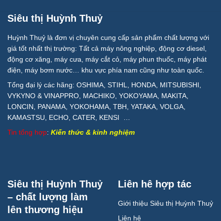
Siêu thị Huỳnh Thuỷ
Huỳnh Thuỷ là đơn vị chuyên cung cấp sản phẩm chất lượng với
giá tốt nhất thị trường: Tất cả máy nông nghiệp, động cơ diesel,
động cơ xăng, máy cưa, máy cắt cỏ, máy phun thuốc, máy phát
điện, máy bơm nước… khu vực phía nam cũng như toàn quốc.
Tổng đại lý các hãng: OSHIMA, STIHL, HONDA, MITSUBISHI,
VYKYNO & VINAPPRO, MACHIKO, YOKOYAMA, MAKITA,
LONCIN, PANAMA, YOKOHAMA, TBH, YATAKA, VOLGA,
KAMASTSU, ECHO, CATER, KENSI …
Tin tổng hợp
:
Kiến thức & kinh nghiệm
Siêu thị Huỳnh Thuỷ
Liên hê hợp tác
– chất lượng làm
Giới thiệu Siêu thị Huỳnh Thuỷ
lên thương hiệu
Liên hệ