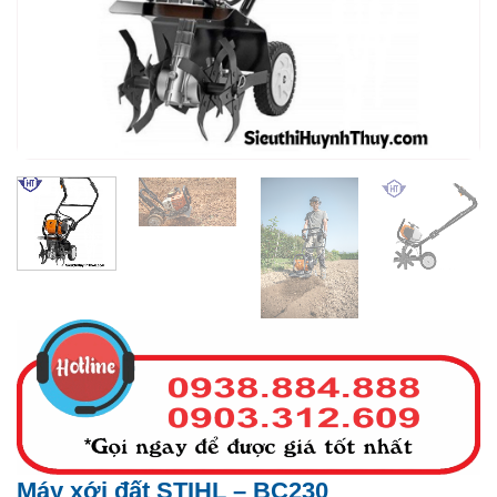
Máy xới đất STIHL – BC230