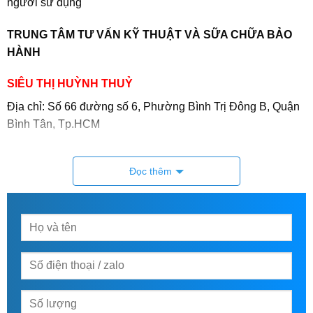
người sử dụng
TRUNG TÂM TƯ VẤN KỸ THUẬT VÀ SỮA CHỮA BẢO
HÀNH
SIÊU THỊ HUỲNH THUỶ
Địa chỉ: Số 66 đường số 6, Phường Bình Trị Đông B, Quận
Bình Tân, Tp.HCM
Hotline:
0903.312.609
Mrs Nga /
0938.884.888
Mrs
Đọc thêm
Thuỷ