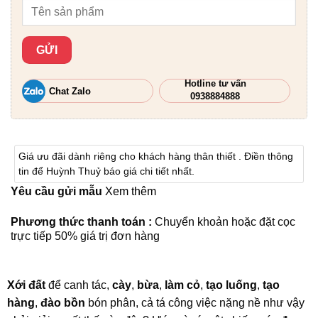
Hotline tư vấn
Chat Zalo
0938884888
Giá ưu đãi dành riêng cho khách hàng thân thiết . Điền thông
tin để Huỳnh Thuỷ báo giá chi tiết nhất.
Yêu cầu gửi mẫu
Xem thêm
Phương thức thanh toán :
Chuyển khoản hoặc đặt cọc
trực tiếp 50% giá trị đơn hàng
Xới đất
để canh tác,
cày
,
bừa
,
làm cỏ
,
tạo luống
,
tạo
hàng
,
đào bồn
bón phân, cả tá công việc nặng nề như vậy