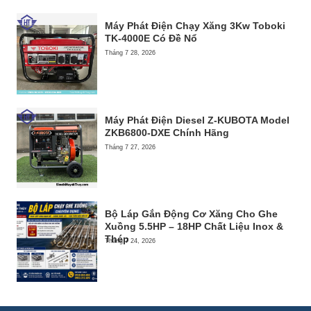
Máy Phát Điện Chạy Xăng 3Kw Toboki
TK-4000E Có Đề Nổ
Tháng 7 28, 2026
Máy Phát Điện Diesel Z-KUBOTA Model
ZKB6800-DXE Chính Hãng
Tháng 7 27, 2026
Bộ Láp Gắn Động Cơ Xăng Cho Ghe
Xuồng 5.5HP – 18HP Chất Liệu Inox &
Thép
Tháng 7 24, 2026