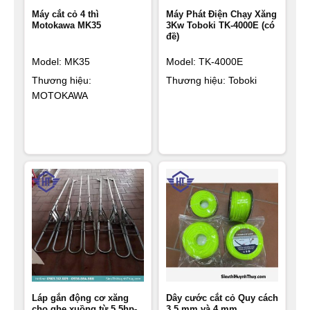
Máy cắt cỏ 4 thì
Máy Phát Điện Chạy Xăng
Motokawa MK35
3Kw Toboki TK-4000E (có
đề)
Model: MK35
Model: TK-4000E
Thương hiệu:
Thương hiệu: Toboki
MOTOKAWA
Láp gắn động cơ xăng
Dây cước cắt cỏ Quy cách
cho ghe xuồng từ 5.5hp-
3.5 mm và 4.mm