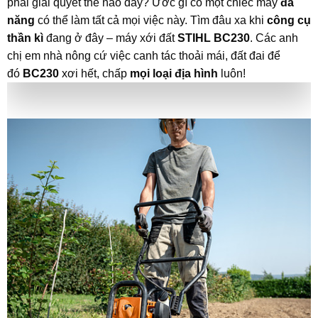
phải giải quyết thế nào đây? Ước gì có một chiếc máy
đa
năng
có thể làm tất cả mọi việc này. Tìm đâu xa khi
công cụ
thần kì
đang ở đây – máy xới đất
STIHL BC230
. Các anh
chị em nhà nông cứ việc canh tác thoải mái, đất đai để
đó
BC230
xơi hết, chấp
mọi loại địa hình
luôn!