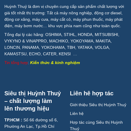
Huỳnh Thuỷ là đơn vị chuyên cung cấp sản phẩm chất lượng với
giá tốt nhất thị trường: Tất cả máy nông nghiệp, động cơ diesel,
động cơ xăng, máy cưa, máy cắt cỏ, máy phun thuốc, máy phát
điện, máy bơm nước… khu vực phía nam cũng như toàn quốc.
Tổng đại lý các hãng: OSHIMA, STIHL, HONDA, MITSUBISHI,
VYKYNO & VINAPPRO, MACHIKO, YOKOYAMA, MAKITA,
LONCIN, PANAMA, YOKOHAMA, TBH, YATAKA, VOLGA,
KAMASTSU, ECHO, CATER, KENSI …
Tin tổng hợp
:
Kiến thức & kinh nghiệm
Siêu thị Huỳnh Thuỷ
Liên hê hợp tác
– chất lượng làm
Giới thiệu Siêu thị Huỳnh Thuỷ
lên thương hiệu
Liên hệ
TP.HCM :
Số 66 đường số 6,
Hợp tác cùng Siêu thị Huỳnh
Phường An Lạc, Tp.Hồ Chí
Thuỷ