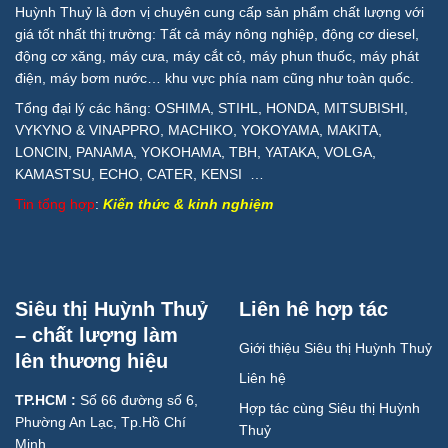
Huỳnh Thuỷ là đơn vị chuyên cung cấp sản phẩm chất lượng với
giá tốt nhất thị trường: Tất cả máy nông nghiệp, động cơ diesel,
động cơ xăng, máy cưa, máy cắt cỏ, máy phun thuốc, máy phát
điện, máy bơm nước… khu vực phía nam cũng như toàn quốc.
Tổng đại lý các hãng: OSHIMA, STIHL, HONDA, MITSUBISHI,
VYKYNO & VINAPPRO, MACHIKO, YOKOYAMA, MAKITA,
LONCIN, PANAMA, YOKOHAMA, TBH, YATAKA, VOLGA,
KAMASTSU, ECHO, CATER, KENSI …
Tin tổng hợp
:
Kiến thức & kinh nghiệm
Siêu thị Huỳnh Thuỷ
Liên hê hợp tác
– chất lượng làm
Giới thiệu Siêu thị Huỳnh Thuỷ
lên thương hiệu
Liên hệ
TP.HCM :
Số 66 đường số 6,
Hợp tác cùng Siêu thị Huỳnh
Phường An Lạc, Tp.Hồ Chí
Thuỷ
Minh