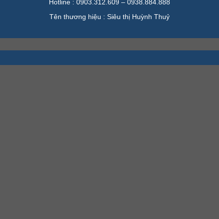
Hotline : 0903.312.609 – 0938.884.888
Tên thương hiệu : Siêu thị Huỳnh Thuỷ