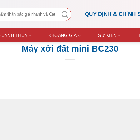
QUY ĐỊNH & CHÍNH 
 HUỲNH THUỶ
KHOẢNG GIÁ
SỰ KIỆN
Máy xới đất mini BC230