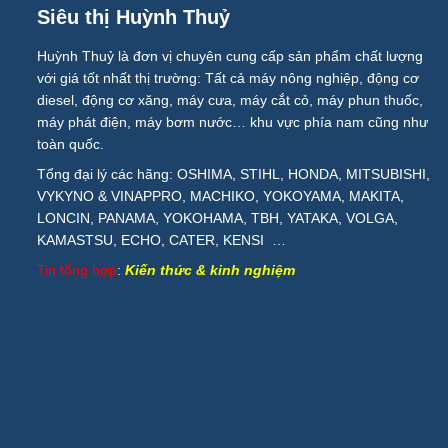
Siêu thị Huỳnh Thuỷ
Huỳnh Thuỷ là đơn vị chuyên cung cấp sản phẩm chất lượng
với giá tốt nhất thị trường: Tất cả máy nông nghiệp, động cơ
diesel, động cơ xăng, máy cưa, máy cắt cỏ, máy phun thuốc,
máy phát điện, máy bơm nước… khu vực phía nam cũng như
toàn quốc.
Tổng đại lý các hãng: OSHIMA, STIHL, HONDA, MITSUBISHI,
VYKYNO & VINAPPRO, MACHIKO, YOKOYAMA, MAKITA,
LONCIN, PANAMA, YOKOHAMA, TBH, YATAKA, VOLGA,
KAMASTSU, ECHO, CATER, KENSI …
Tin tổng hợp
:
Kiến thức & kinh nghiệm