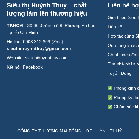
Siêu thị Huỳnh Thuỷ – chất
Liên hê hợ
lượng làm lên thương hiệu
Giới thiệu Siêu
TP.HCM :
Số 66 đường số 6, Phường An Lạc,
Liên hệ
Tp.Hồ Chí Minh
Hợp tác cùng S
Hotline: 0903.312.609 (Zalo)
Quà tặng khác
sieuthihuynhthuy@gmail.com
Chính sách đại 
Website: sieuthihuynhthuy.com
Tìm nhà phân p
Kết nối:
Facebook
Tuyển Dụng
Phòng kinh 
Phòng kỹ th
Chăm sóc kh
CÔNG TY THƯƠNG MẠI TỔNG HỢP HUỲNH THUỶ