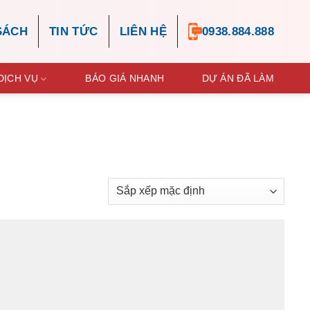
SÁCH
TIN TỨC
LIÊN HỆ
0938.884.888
DỊCH VỤ
BÁO GIÁ NHANH
DỰ ÁN ĐÃ LÀM